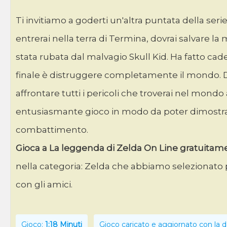
Ti invitiamo a goderti un'altra puntata della seri
entrerai nella terra di Termina, dovrai salvare l
stata rubata dal malvagio Skull Kid. Ha fatto cader
finale è distruggere completamente il mondo. 
affrontare tutti i pericoli che troverai nel mondo
entusiasmante gioco in modo da poter dimostrare 
combattimento.
Gioca a La leggenda di Zelda On Line gratuitam
nella categoria: Zelda che abbiamo selezionato p
con gli amici.
Gioco:
1:18 Minuti
Gioco caricato e aggiornato con la 