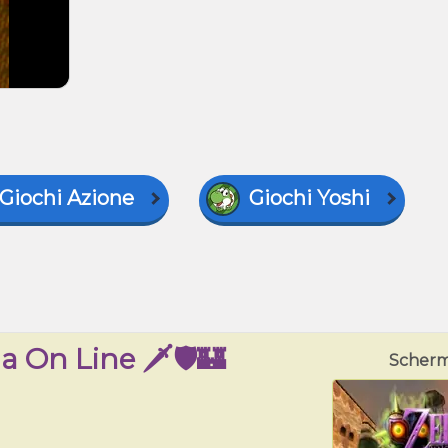
Giochi Azione
Giochi Yoshi
 On Line 🗡️🛡️🏰
Scherm