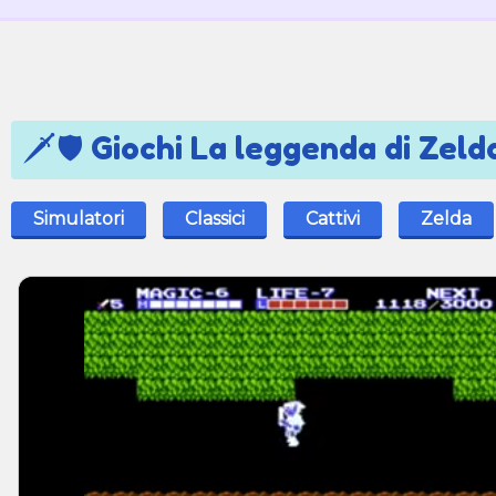
🗡️🛡️ Giochi La leggenda di Zel
Simulatori
Classici
Cattivi
Zelda