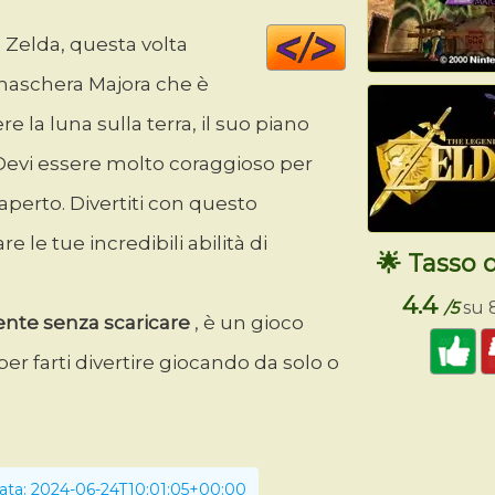
Code
e Zelda, questa volta
HTML
a maschera Majora che è
e la luna sulla terra, il suo piano
Devi essere molto coraggioso per
 aperto. Divertiti con questo
le tue incredibili abilità di
🌟 Tasso 
4.4
/5
su 8
ente senza scaricare
, è un gioco
er farti divertire giocando da solo o
data: 2024-06-24T10:01:05+00:00