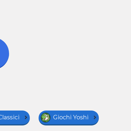
Classici
Giochi Yoshi