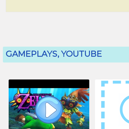
GAMEPLAYS, YOUTUBE