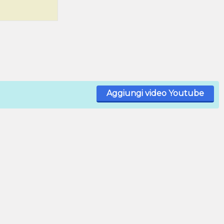
Aggiungi video Youtube