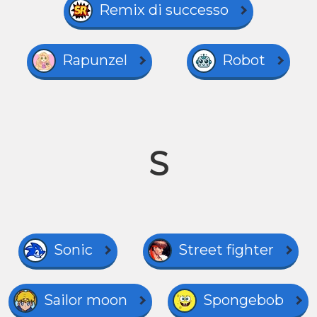
Remix di successo
Rapunzel
Robot
S
Sonic
Street fighter
Sailor moon
Spongebob