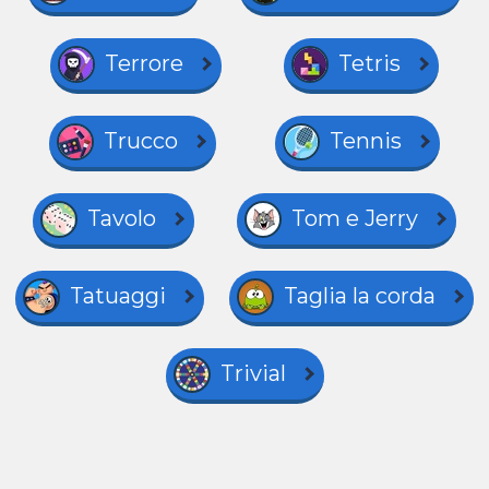
Terrore
Tetris
Trucco
Tennis
Tavolo
Tom e Jerry
Tatuaggi
Taglia la corda
Trivial