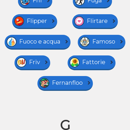
Fnf
Fuga
Flipper
Flirtare
Fuoco e acqua
Famoso
Friv
Fattorie
Fernanfloo
G