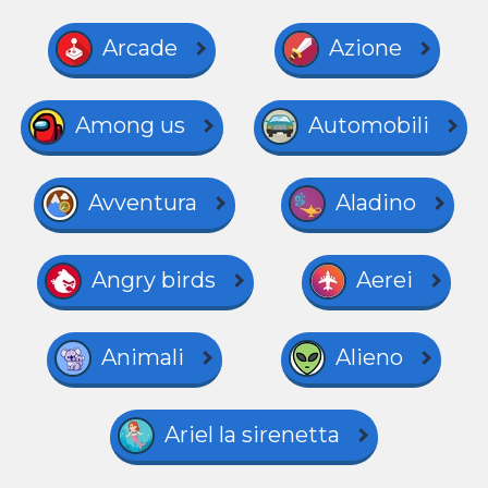
Arcade
Azione
Among us
Automobili
Avventura
Aladino
Angry birds
Aerei
Animali
Alieno
Ariel la sirenetta