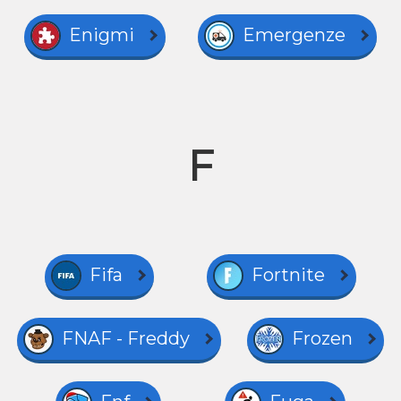
Enigmi
Emergenze
F
Fifa
Fortnite
FNAF - Freddy
Frozen