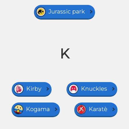
Jurassic park
K
Kirby
Knuckles
Kogama
Karatè