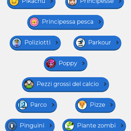
Pikachu
Principesse
Principessa pesca
Poliziotti
Parkour
Poppy
Pezzi grossi del calcio
Parco
Pizze
Pinguini
Piante zombi