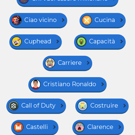
Ciao vicino
Cucina
Cuphead
Capacità
Carriere
Cristiano Ronaldo
Call of Duty
Costruire
Castelli
Clarence