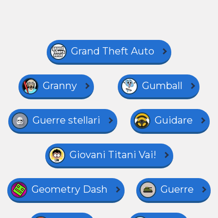
Grand Theft Auto
Granny
Gumball
Guerre stellari
Guidare
Giovani Titani Vai!
Geometry Dash
Guerre