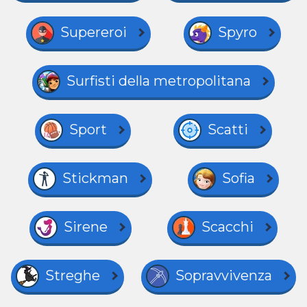
Supereroi
Spyro
Surfisti della metropolitana
Sport
Scatti
Stickman
Sofia
Sirene
Scacchi
Streghe
Sopravvivenza