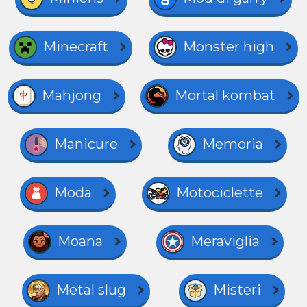
Minecraft
Monster high
Mahjong
Mortal kombat
Manicure
Memoria
Moda
Motociclette
Moana
Meraviglia
Metal slug
Misteri