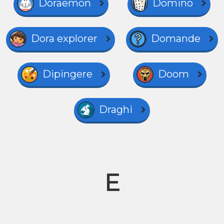
Doraemon
Domino
Dora explorer
Domande
Dipingere
Doom
Draghi
E