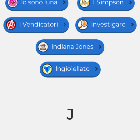
Io sono luna
I Simpson
I Vendicatori
Investigare
Indiana Jones
Ingioiellato
J