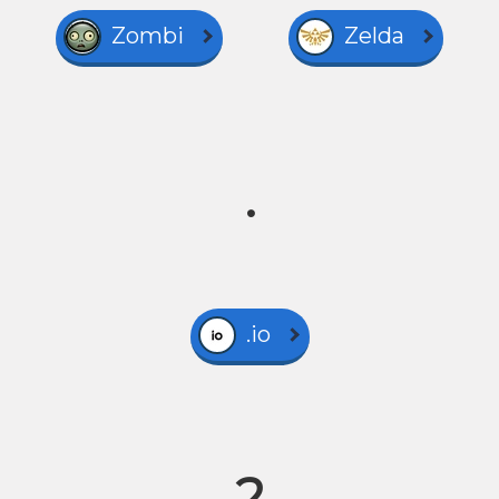
Zombi
Zelda
.
.io
2