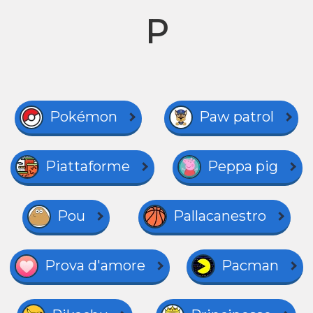
P
Pokémon
Paw patrol
Piattaforme
Peppa pig
Pou
Pallacanestro
Prova d'amore
Pacman