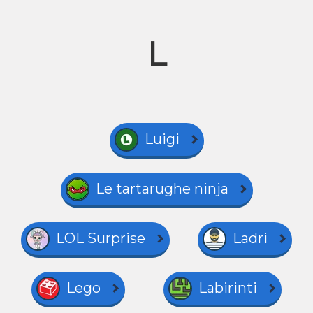
L
Luigi
Le tartarughe ninja
LOL Surprise
Ladri
Lego
Labirinti