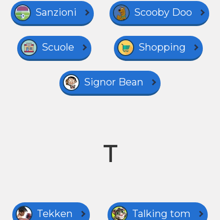
Sanzioni
Scooby Doo
Scuole
Shopping
Signor Bean
T
Tekken
Talking tom