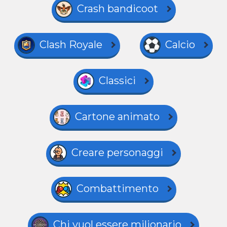
Crash bandicoot
Clash Royale
Calcio
Classici
Cartone animato
Creare personaggi
Combattimento
Chi vuol essere milionario