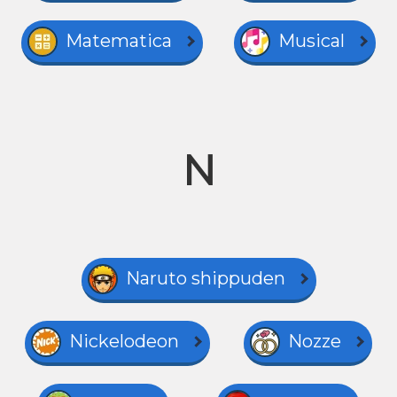
Matematica
Musical
N
Naruto shippuden
Nickelodeon
Nozze