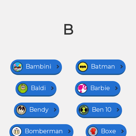
B
Bambini
Batman
Baldi
Barbie
Bendy
Ben 10
Bomberman
Boxe