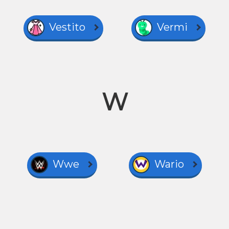
Vestito
Vermi
W
Wwe
Wario