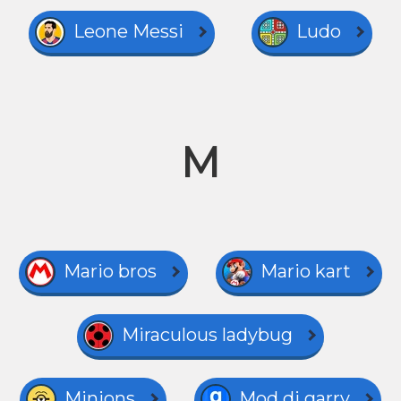
Leone Messi
Ludo
M
Mario bros
Mario kart
Miraculous ladybug
Minions
Mod di garry