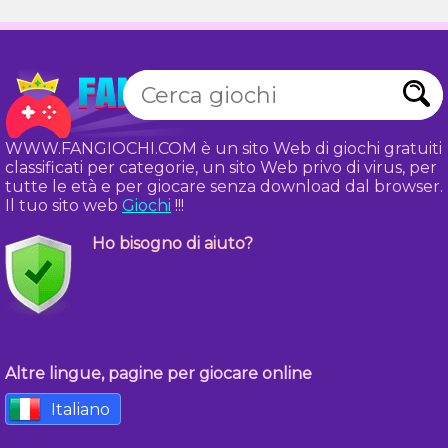
WWW.FANGIOCHI.COM è un sito Web di giochi gratuiti
classificati per categorie, un sito Web privo di virus, per
tutte le età e per giocare senza download dal browser.
Il tuo sito web
Giochi
!!!
Ho bisogno di aiuto?
Altre lingue, pagine per giocare online
Italiano