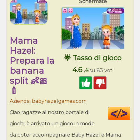
Schermate
Mama
Hazel:
🌟 Tasso di gioco
Prepara la
banana
4.6
/5
su 83 voti
split 👶🎀
🍼
Azienda: babyhazelgames.com
Cod
Ciao ragazze al nostro portale di
HT
giochi, è arrivato un gioco in modo
da poter accompagnare Baby Hazel e Mama