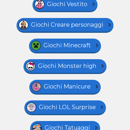
Giochi Vestito
Giochi Creare personaggi
Giochi Minecraft
Giochi Monster high
Giochi Manicure
Giochi LOL Surprise
Giochi Tatuaggi