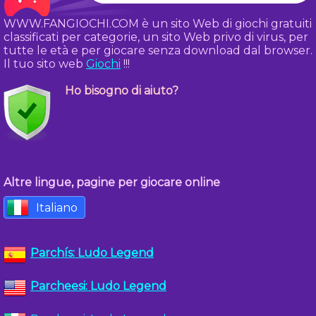
WWW.FANGIOCHI.COM è un sito Web di giochi gratuiti
classificati per categorie, un sito Web privo di virus, per
tutte le età e per giocare senza download dal browser.
Il tuo sito web
Giochi
!!!
Ho bisogno di aiuto?
Altre lingue, pagine per giocare online
Italiano
Parchís: Ludo Legend
Parcheesi: Ludo Legend