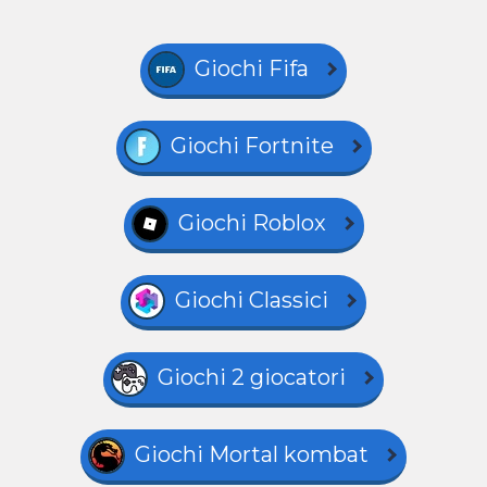
Giochi Fifa
Giochi Fortnite
Giochi Roblox
Giochi Classici
Giochi 2 giocatori
Giochi Mortal kombat