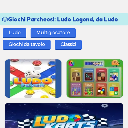
🎲Giochi Parcheesi: Ludo Legend, da Ludo
Ludo
Multigiocatore
Giochi da tavolo
Classici