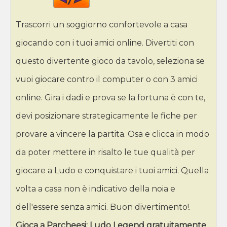
HTML
Trascorri un soggiorno confortevole a casa
giocando con i tuoi amici online. Divertiti con
questo divertente gioco da tavolo, seleziona se
vuoi giocare contro il computer o con 3 amici
online. Gira i dadi e prova se la fortuna è con te,
devi posizionare strategicamente le fiche per
provare a vincere la partita. Osa e clicca in modo
da poter mettere in risalto le tue qualità per
giocare a Ludo e conquistare i tuoi amici. Quella
volta a casa non è indicativo della noia e
dell'essere senza amici. Buon divertimento!.
Gioca a Parcheesi: Ludo Legend gratuitamente