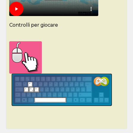
Controlli per giocare