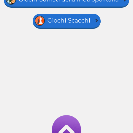
Giochi Scacchi