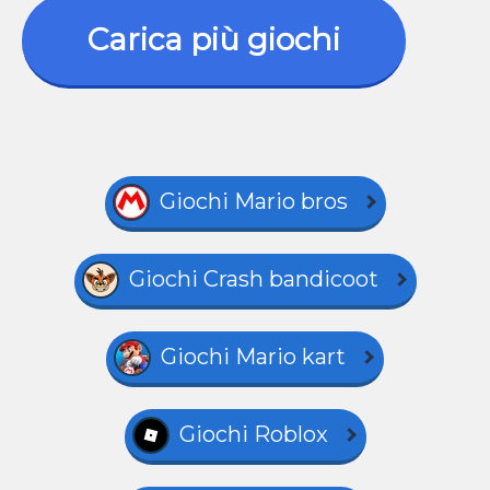
Carica più giochi
Giochi Mario bros
Giochi Crash bandicoot
Giochi Mario kart
Giochi Roblox