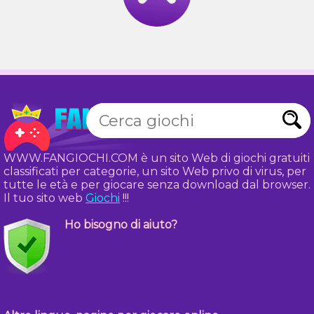
WWW.FANGIOCHI.COM è un sito Web di giochi gratuiti
classificati per categorie, un sito Web privo di virus, per
tutte le età e per giocare senza download dal browser.
Il tuo sito web
Giochi
!!!
Ho bisogno di aiuto?