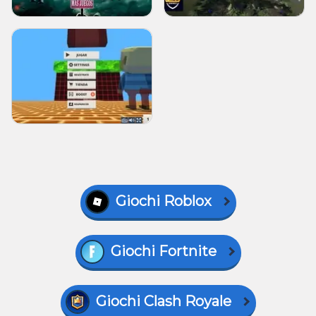
Giochi Roblox
Giochi Fortnite
Giochi Clash Royale