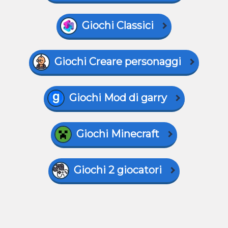
Giochi Classici
Giochi Creare personaggi
Giochi Mod di garry
Giochi Minecraft
Giochi 2 giocatori