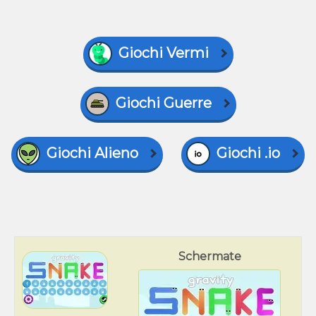
Giochi Vermi
Giochi Guerre
Giochi Alieno
Giochi .io
Schermate