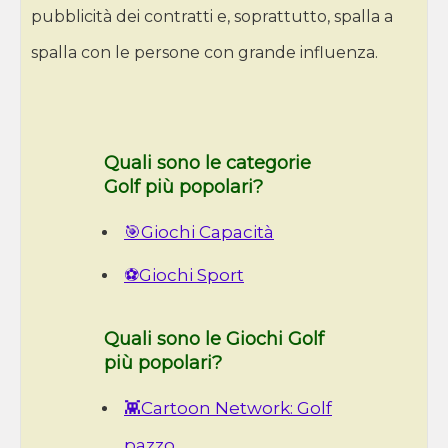
pubblicità dei contratti e, soprattutto, spalla a
spalla con le persone con grande influenza.
Quali sono le categorie
Golf più popolari?
🎯Giochi Capacità
⚽Giochi Sport
Quali sono le Giochi Golf
più popolari?
👾Cartoon Network: Golf
pazzo