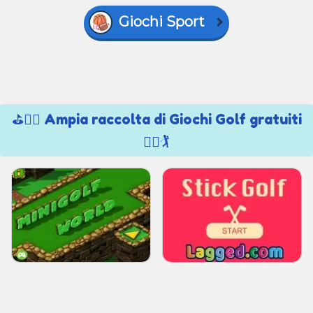
Giochi Sport
⛳🏌️‍♂️ Ampia raccolta di Giochi Golf gratuiti
🏌️‍♀️🏌️