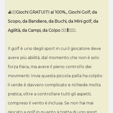
⛳🏌️‍♂️Giochi GRATUITI al 100%., Giochi Golf, da
Scopo, da Bandiere, da Buchi, da Mini golf, da
Agilità, da Campi, da Colpo 🏌️‍♀️🏌️🏑🏌️‍♂️‍.
Il golf è uno degli sport in cui il giocatore deve
avere più abilità, dal momento che non è solo
forza fisica, ma avere il pieno controllo dei
movimenti. Invia questa piccola palla ha colpito
il verde è davvero complicato e richiede molta
pratica, oltre a controllare tutti gli aspetti,
compreso il vento è inclusa. Se non hai mai
giocato a golf in quanto si tratta di uno sport