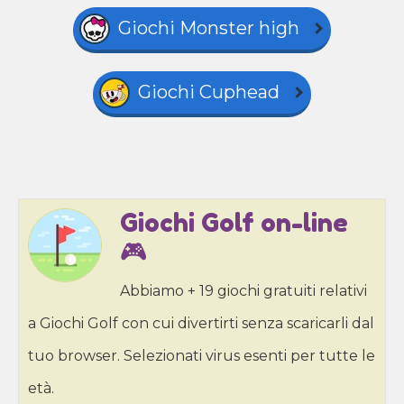
Giochi Monster high
Giochi Cuphead
Giochi Golf on-line
🎮
Abbiamo + 19 giochi gratuiti relativi
a Giochi Golf con cui divertirti senza scaricarli dal
tuo browser. Selezionati virus esenti per tutte le
età.