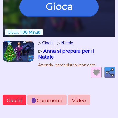
Gioca
Gioco:
1:08 Minuti
▷
Giochi
▷
Natale
▷
Anna si prepara per il
Natale
Azienda: gamedistribution.com
Giochi
Commenti
Video
1