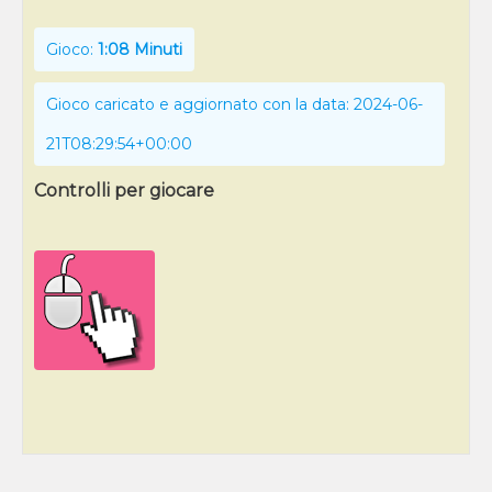
Gioco:
1:08 Minuti
Gioco caricato e aggiornato con la data: 2024-06-
21T08:29:54+00:00
Controlli per giocare