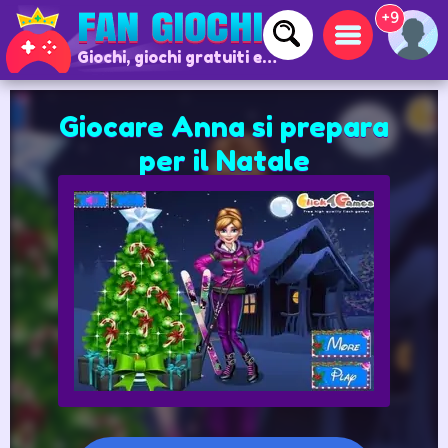
+9
Giochi, giochi gratuiti e giochi online
Giocare Anna si prepara
per il Natale