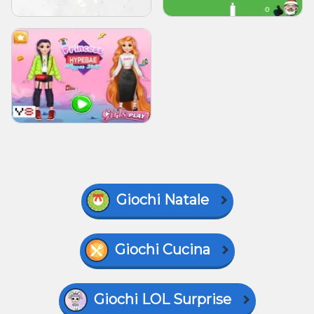
Giochi Natale
Giochi Cucina
Giochi LOL Surprise