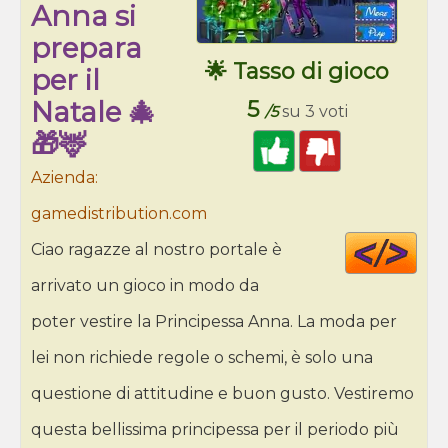
Anna si
prepara
🌟 Tasso di gioco
per il
Natale 🎄
5
/5
su 3 voti
🎁🦌
Azienda:
gamedistribution.com
Cod
Ciao ragazze al nostro portale è
HT
arrivato un gioco in modo da
poter vestire la Principessa Anna. La moda per
lei non richiede regole o schemi, è solo una
questione di attitudine e buon gusto. Vestiremo
questa bellissima principessa per il periodo più