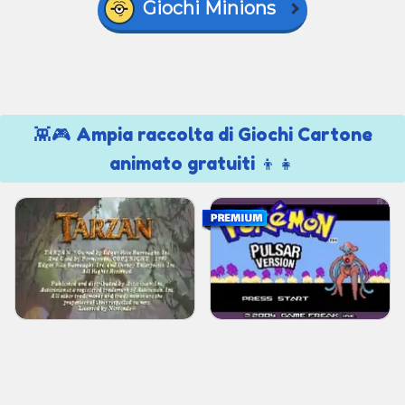
Giochi Minions
👾🎮 Ampia raccolta di Giochi Cartone
animato gratuiti 👦👧