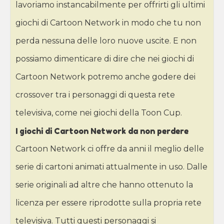
lavoriamo instancabilmente per offrirti gli ultimi
giochi di Cartoon Network in modo che tu non
perda nessuna delle loro nuove uscite. E non
possiamo dimenticare di dire che nei giochi di
Cartoon Network potremo anche godere dei
crossover tra i personaggi di questa rete
televisiva, come nei giochi della Toon Cup.
I giochi di Cartoon Network da non perdere
Cartoon Network ci offre da anni il meglio delle
serie di cartoni animati attualmente in uso. Dalle
serie originali ad altre che hanno ottenuto la
licenza per essere riprodotte sulla propria rete
televisiva. Tutti questi personaggi si