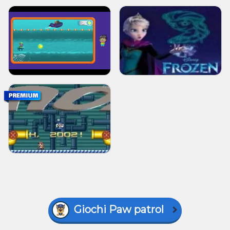
Giochi Paw patrol