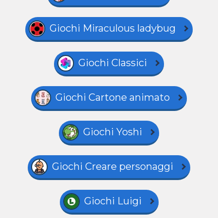
Giochi Miraculous ladybug
Giochi Classici
Giochi Cartone animato
Giochi Yoshi
Giochi Creare personaggi
Giochi Luigi