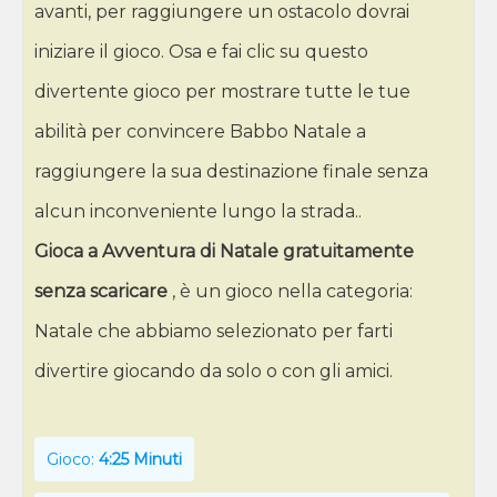
avanti, per raggiungere un ostacolo dovrai
iniziare il gioco. Osa e fai clic su questo
divertente gioco per mostrare tutte le tue
abilità per convincere Babbo Natale a
raggiungere la sua destinazione finale senza
alcun inconveniente lungo la strada..
Gioca a Avventura di Natale gratuitamente
senza scaricare
, è un gioco nella categoria:
Natale che abbiamo selezionato per farti
divertire giocando da solo o con gli amici.
Gioco:
4:25 Minuti