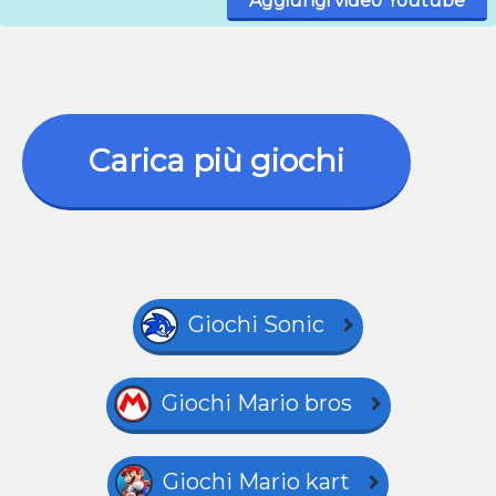
Aggiungi video Youtube
Carica più giochi
Giochi Sonic
Giochi Mario bros
Giochi Mario kart