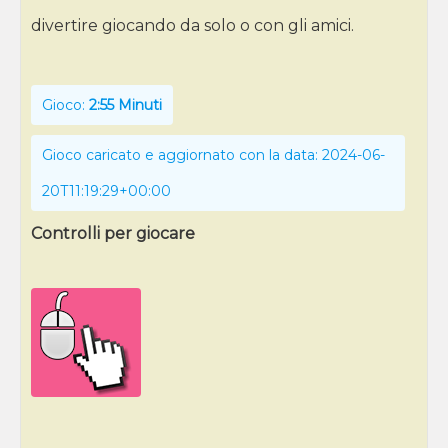
divertire giocando da solo o con gli amici.
Gioco:
2:55 Minuti
Gioco caricato e aggiornato con la data: 2024-06-
20T11:19:29+00:00
Controlli per giocare