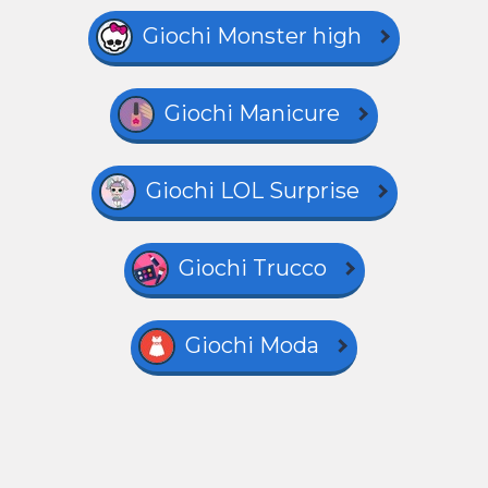
Giochi Monster high
Giochi Manicure
Giochi LOL Surprise
Giochi Trucco
Giochi Moda