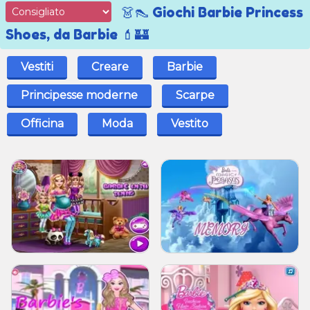
👗👠 Giochi Barbie Princess
Shoes, da Barbie 💄🏰
Vestiti
Creare
Barbie
Principesse moderne
Scarpe
Officina
Moda
Vestito