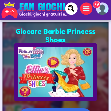
+9
Giochi, giochi gratuiti e giochi online
Giocare Barbie Princess
Shoes