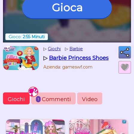
Gioca
Gioco:
2:55 Minuti
▷
Giochi
▷
Barbie
▷
Barbie Princess Shoes
Azienda: gameswf.com
Giochi
Commenti
Video
1