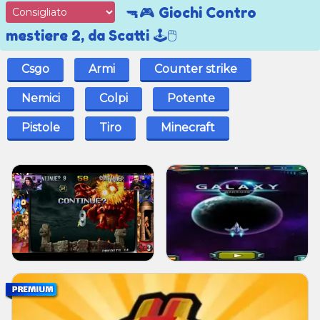
🔫🎮 Giochi Contro
mestiere 2, da Scatti 🕹️🖱️
Csgo
Armi
Counter strike
Nemici
Colpi
Potente
Pistole
Tiro
Minecraft