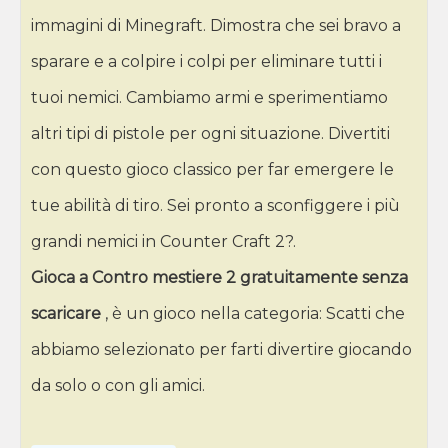
immagini di Minegraft. Dimostra che sei bravo a
sparare e a colpire i colpi per eliminare tutti i
tuoi nemici. Cambiamo armi e sperimentiamo
altri tipi di pistole per ogni situazione. Divertiti
con questo gioco classico per far emergere le
tue abilità di tiro. Sei pronto a sconfiggere i più
grandi nemici in Counter Craft 2?.
Gioca a Contro mestiere 2 gratuitamente senza
scaricare
, è un gioco nella categoria: Scatti che
abbiamo selezionato per farti divertire giocando
da solo o con gli amici.