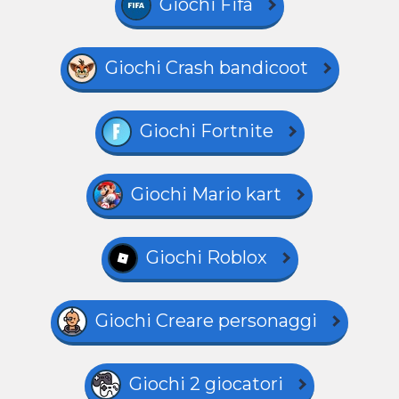
Giochi Fifa
Giochi Crash bandicoot
Giochi Fortnite
Giochi Mario kart
Giochi Roblox
Giochi Creare personaggi
Giochi 2 giocatori