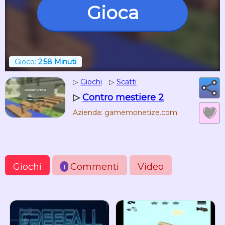
Gioca
Gioco:
2:58 Minuti
▷
Giochi
▷
Scatti
▷
Contro mestiere 2
Azienda: gamemonetize.com
Giochi
Commenti
Video
1