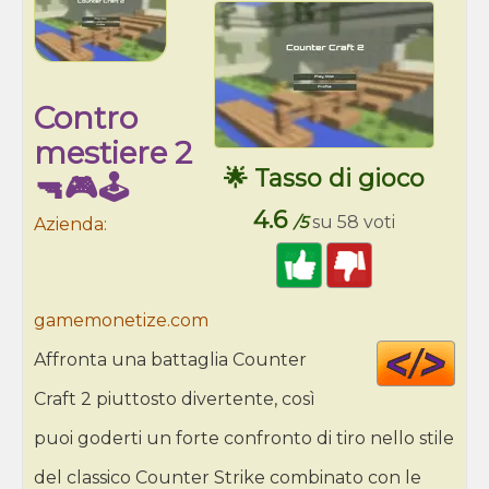
Contro
mestiere 2
🌟 Tasso di gioco
🔫🎮🕹️
4.6
/5
su 58 voti
Azienda:
gamemonetize.com
Cod
Affronta una battaglia Counter
HT
Craft 2 piuttosto divertente, così
puoi goderti un forte confronto di tiro nello stile
del classico Counter Strike combinato con le