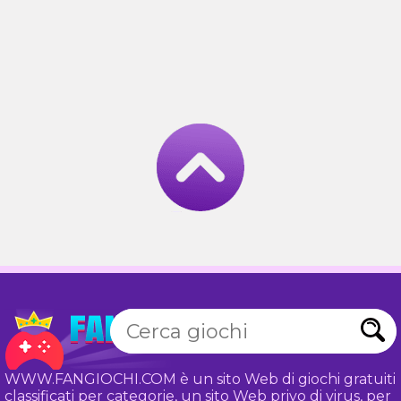
WWW.FANGIOCHI.COM è un sito Web di giochi gratuiti
classificati per categorie, un sito Web privo di virus, per