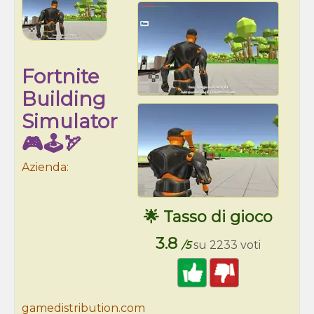
Fortnite
Building
Simulator
🎮🕹️🏹
Azienda:
🌟 Tasso di gioco
3.8
/5
su 2233 voti
gamedistribution.com