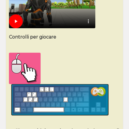
Controlli per giocare