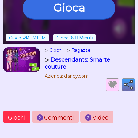
Gioca
Gioco PREMIUM
Gioco:
6:11 Minuti
▷
Giochi
▷
Ragazze
▷
Descendants: Smarte
couture
Azienda: disney.com
Giochi
Commenti
Video
2
2