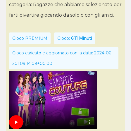
categoria: Ragazze che abbiamo selezionato per
farti divertire giocando da solo o con gli amici.
Gioco PREMIUM
Gioco:
6:11 Minuti
Gioco caricato e aggiornato con la data: 2024-06-
20T09:14:09+00:00