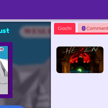
Giochi
Comment
1
ust