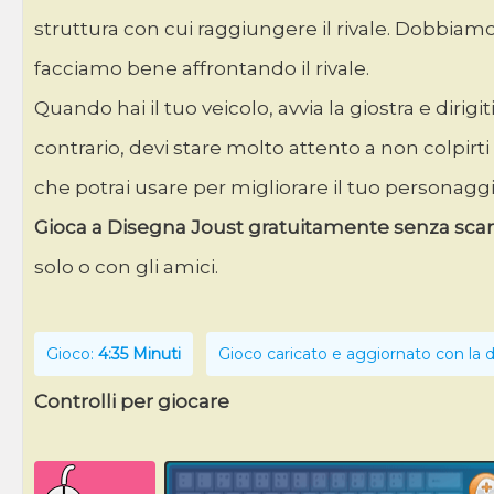
struttura con cui raggiungere il rivale. Dobbiamo 
facciamo bene affrontando il rivale.
Quando hai il tuo veicolo, avvia la giostra e dirigi
contrario, devi stare molto attento a non colpir
che potrai usare per migliorare il tuo personagg
Gioca a Disegna Joust gratuitamente senza scar
solo o con gli amici.
Gioco:
4:35 Minuti
Gioco caricato e aggiornato con la
Controlli per giocare