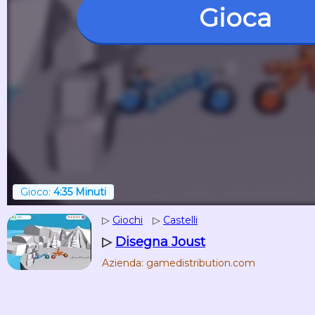
Gioca
Gioco:
4:35 Minuti
▷
Giochi
▷
Castelli
▷
Disegna Joust
Azienda: gamedistribution.com