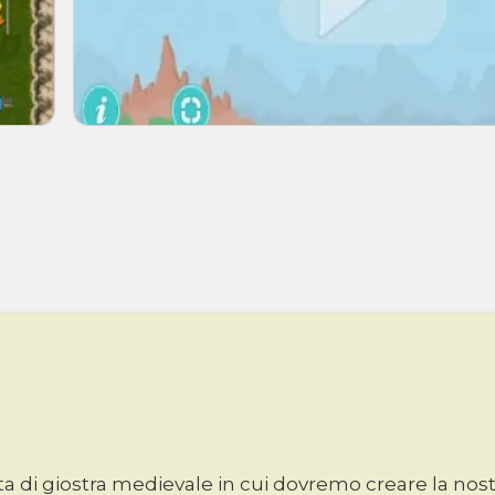
ta di giostra medievale in cui dovremo creare la nos