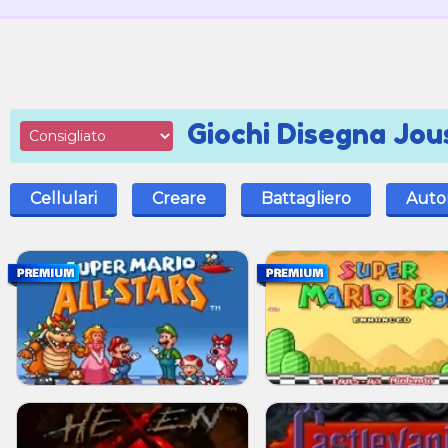
Giochi Disegna Jous
Cellulari
Creare
Battagliero
Auto