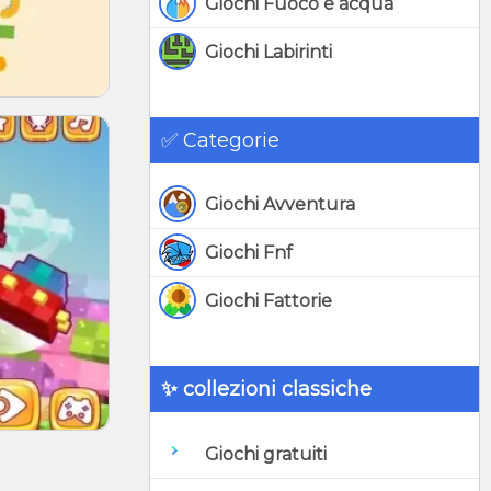
Giochi Fuoco e acqua
Giochi Labirinti
✅ Categorie
Giochi Avventura
Giochi Fnf
Giochi Fattorie
✨ collezioni classiche
Giochi gratuiti