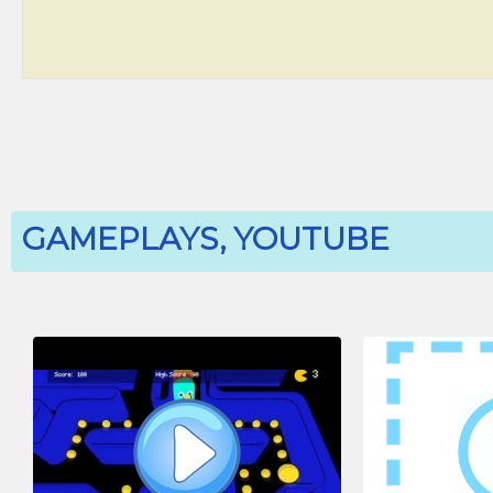
GAMEPLAYS, YOUTUBE