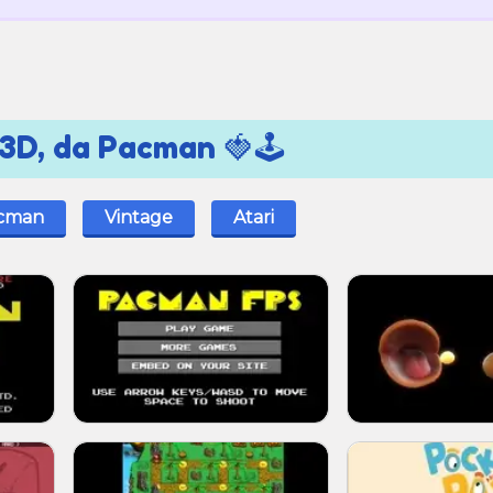
3D, da Pacman 🍓🕹️
cman
Vintage
Atari