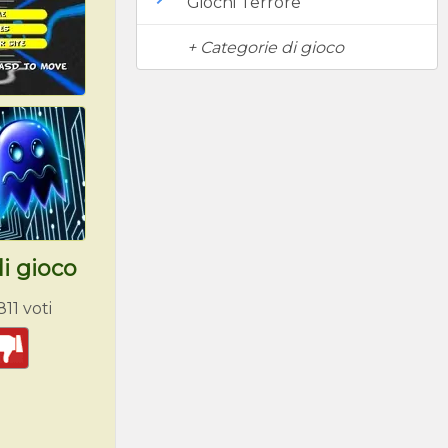
Giochi Terrore
+ Categorie di gioco
di gioco
11 voti