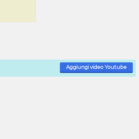
Aggiungi video Youtube