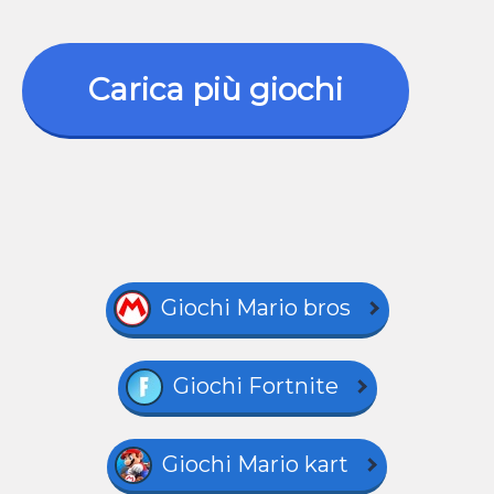
Carica più giochi
Giochi Mario bros
Giochi Fortnite
Giochi Mario kart