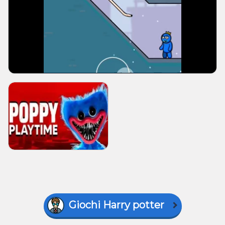
Giochi Harry potter