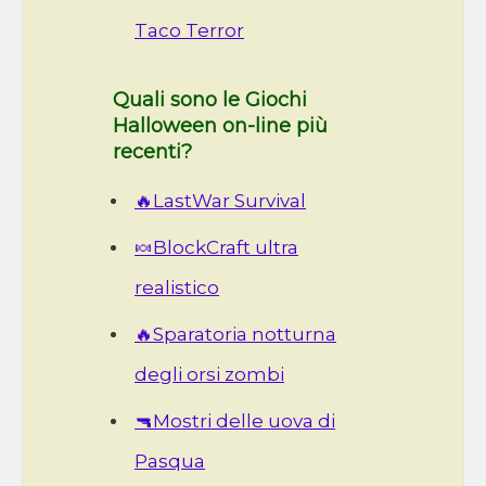
Taco Terror
Quali sono le Giochi
Halloween on-line più
recenti?
🔥LastWar Survival
🍬BlockCraft ultra
realistico
🔥Sparatoria notturna
degli orsi zombi
🔫Mostri delle uova di
Pasqua