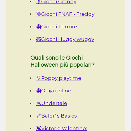
👵Giochi Granny
🐻Giochi FNAF - Freddy
👻Giochi Terrore
🧸Giochi Huggy wuggy
Quali sono le Giochi
Halloween più popolari?
🎈Poppy playtime
👻Ouija online
🔫Undertale
📏Baldi´s Basics
👾Victor e Valentino: