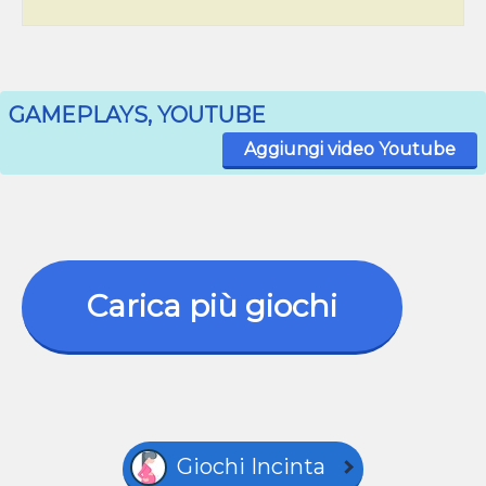
GAMEPLAYS, YOUTUBE
Aggiungi video Youtube
Carica più giochi
Giochi Incinta