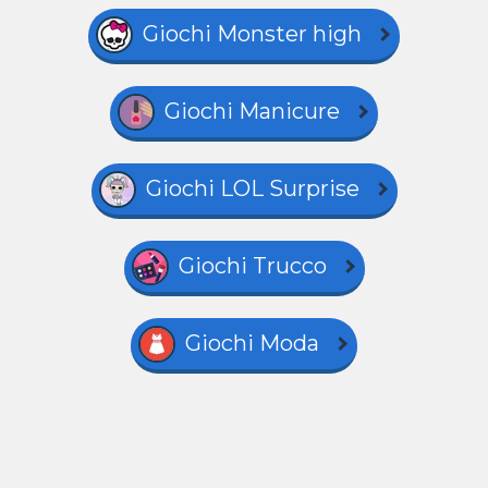
Giochi Monster high
Giochi Manicure
Giochi LOL Surprise
Giochi Trucco
Giochi Moda