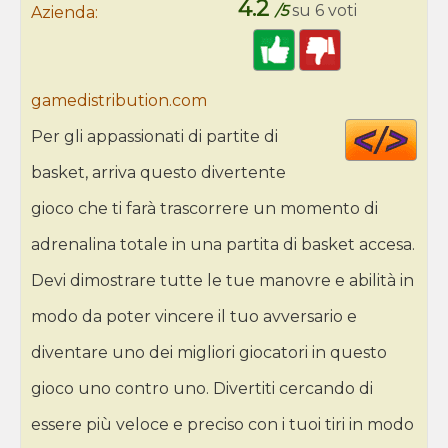
4.2
/5
su 6 voti
Azienda:
gamedistribution.com
Cod
Per gli appassionati di partite di
HT
basket, arriva questo divertente
gioco che ti farà trascorrere un momento di
adrenalina totale in una partita di basket accesa.
Devi dimostrare tutte le tue manovre e abilità in
modo da poter vincere il tuo avversario e
diventare uno dei migliori giocatori in questo
gioco uno contro uno. Divertiti cercando di
essere più veloce e preciso con i tuoi tiri in modo