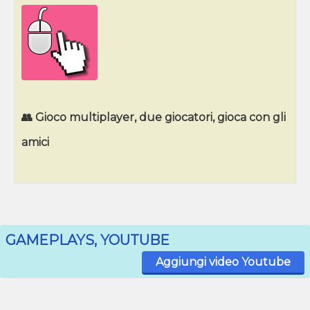
👥 Gioco multiplayer, due giocatori, gioca con gli
amici
GAMEPLAYS, YOUTUBE
Aggiungi video Youtube