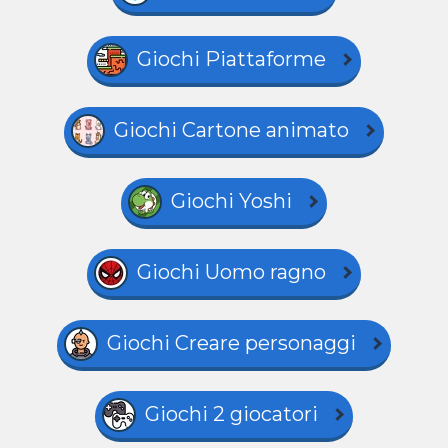
Giochi Piattaforme
Giochi Cartone animato
Giochi Yoshi
Giochi Uomo ragno
Giochi Creare personaggi
Giochi 2 giocatori