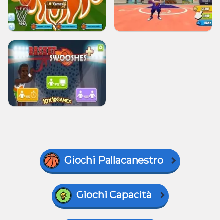
Giochi Pallacanestro
Giochi Capacità