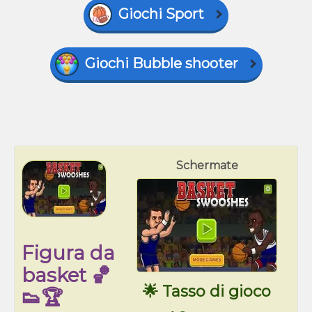
Giochi Sport
Giochi Bubble shooter
Schermate
Figura da
basket 🏀
🌟 Tasso di gioco
👟🏆