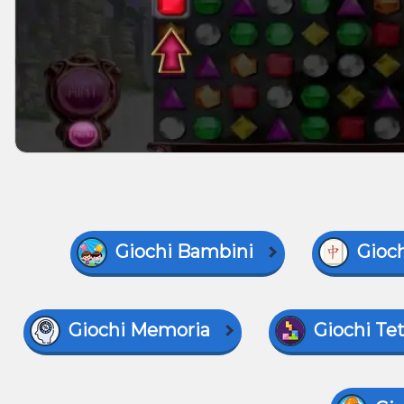
Giochi Bambini
Gioc
Giochi Memoria
Giochi Tet