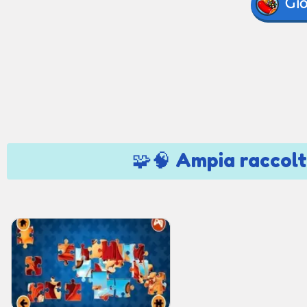
Gio
🧩🧠 Ampia raccolta