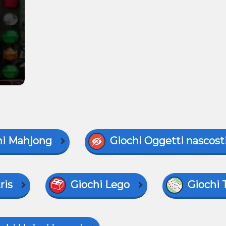
hi Mahjong
Giochi Oggetti nascost
ris
Giochi Lego
Giochi 