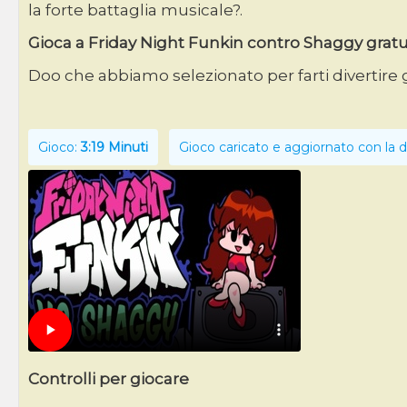
la forte battaglia musicale?.
Gioca a Friday Night Funkin contro Shaggy grat
Doo che abbiamo selezionato per farti divertire 
Gioco:
3:19 Minuti
Gioco caricato e aggiornato con la 
Controlli per giocare