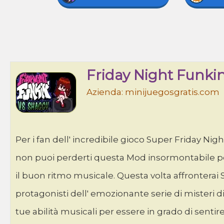
Friday Night Funki
Azienda: minijuegosgratis.com
Per i fan dell' incredibile gioco Super Friday Nig
non puoi perderti questa Mod insormontabile pe
il buon ritmo musicale. Questa volta affronterai
protagonisti dell' emozionante serie di misteri 
tue abilità musicali per essere in grado di sentire