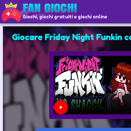
Giochi, giochi gratuiti e giochi online
Giocare Friday Night Funkin 