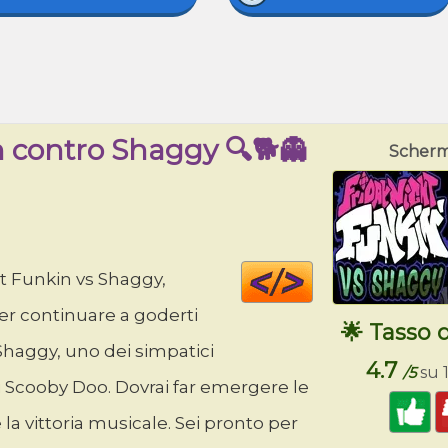
n contro Shaggy 🔍🐕👻
Scherm
Code
ht Funkin vs Shaggy,
HTML
r continuare a goderti
🌟 Tasso 
 Shaggy, uno dei simpatici
4.7
/5
su 1
di Scooby Doo. Dovrai far emergere le
 la vittoria musicale. Sei pronto per