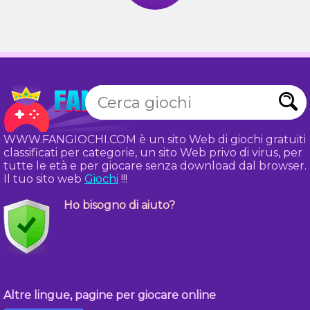
WWW.FANGIOCHI.COM è un sito Web di giochi gratuiti
classificati per categorie, un sito Web privo di virus, per
tutte le età e per giocare senza download dal browser.
Il tuo sito web
Giochi
!!!
Ho bisogno di aiuto?
Altre lingue, pagine per giocare online