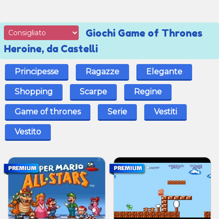
Giochi Game of Thrones
Heroine, da Castelli
Principesse
Ragazze
Elegante
Shopping
Scarpe
Regine
Game of thrones
Serie
Vestiti
Vestito