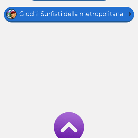
Giochi Surfisti della metropolitana