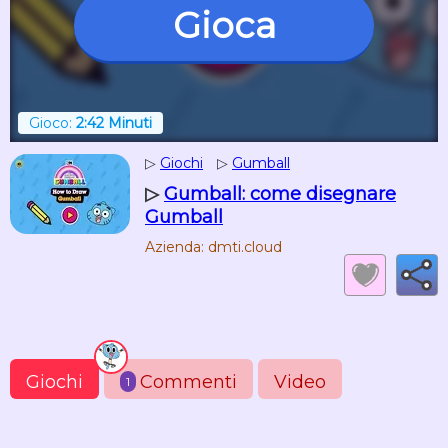
Gioca
Gioco:
2:42 Minuti
▷
Giochi
▷
Gumball
▷
Gumball: come disegnare
Gumball
Azienda: dmti.cloud
Giochi
Commenti
Video
1