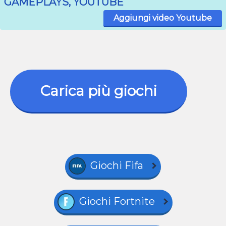
GAMEPLAYS, YOUTUBE
Aggiungi video Youtube
Carica più giochi
Giochi Fifa
Giochi Fortnite