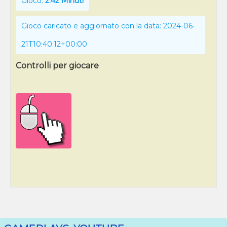
Gioco:
2:42 Minuti
Gioco caricato e aggiornato con la data: 2024-06-
21T10:40:12+00:00
Controlli per giocare