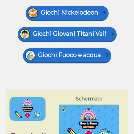
Giochi Nickelodeon
Giochi Giovani Titani Vai!
Giochi Fuoco e acqua
Schermate