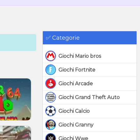
✅ Categorie
Giochi Mario bros
Giochi Fortnite
Giochi Arcade
Giochi Grand Theft Auto
Giochi Calcio
Giochi Granny
Giochi Wwe