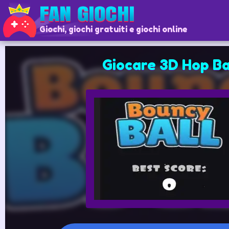
Giochi, giochi gratuiti e giochi online
Giocare 3D Hop Ba