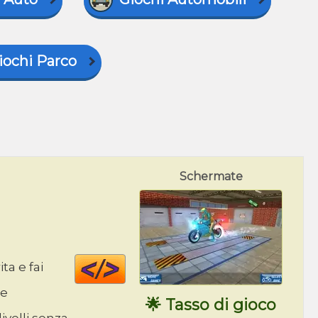
iochi Parco
Schermate
Code
ta e fai
HTML
te
🌟 Tasso di gioco