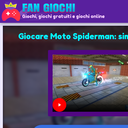
Giochi, giochi gratuiti e giochi online
Giocare Moto Spiderman: si