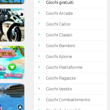
Giochi gratuiti
Giochi Arcade
Giochi Calcio
Giochi Classici
Giochi Bambini
Giochi Azione
Giochi Piattaforme
Giochi Ragazze
Giochi Vestito
Giochi Combattimento