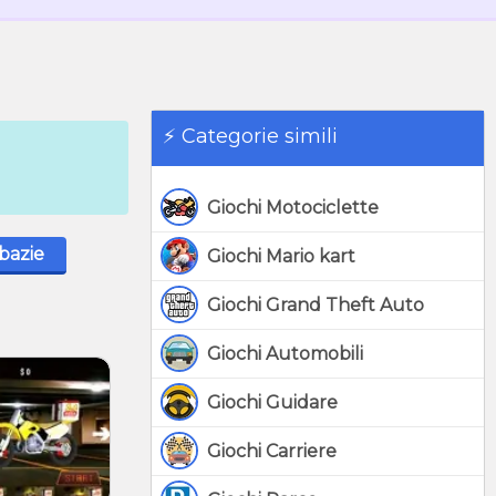
⚡ Categorie simili
Giochi Motociclette
bazie
Giochi Mario kart
Giochi Grand Theft Auto
Giochi Automobili
Giochi Guidare
Giochi Carriere