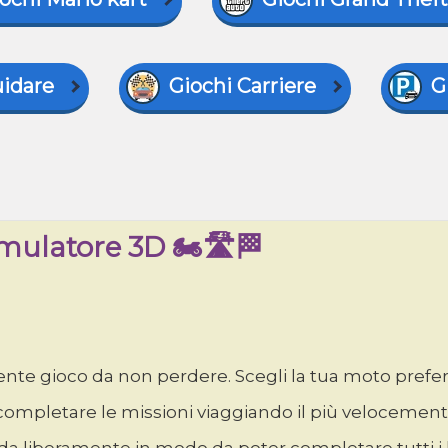
uidare
Giochi Carriere
G
ulatore 3D 🏍️🛣️🏁
ente gioco da non perdere. Scegli la tua moto preferi
i completare le missioni viaggiando il più velocemen