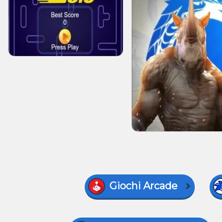
Giochi Arcade