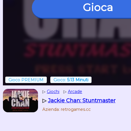
Gioca
Gioco PREMIUM
Gioco:
5:13 Minuti
▷
Giochi
▷
Arcade
▷
Jackie Chan: Stuntmaster
Azienda: retrogames.cc