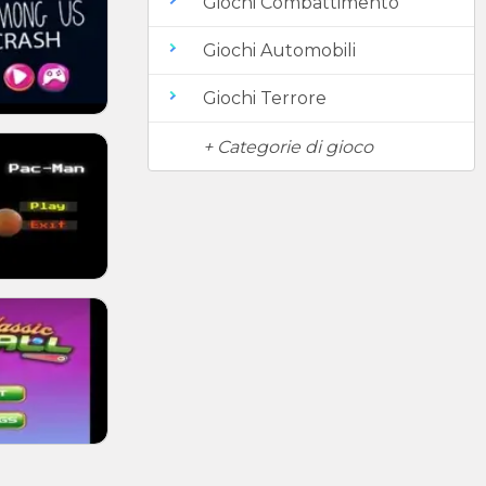
Giochi Combattimento
Giochi Automobili
Giochi Terrore
+ Categorie di gioco