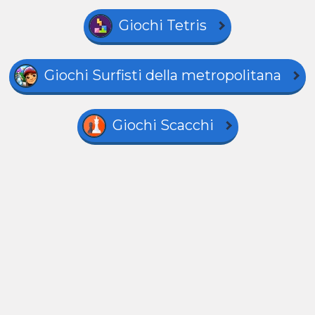
Giochi Tetris
Giochi Surfisti della metropolitana
Giochi Scacchi