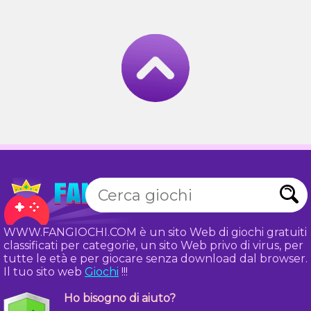
WWW.FANGIOCHI.COM è un sito Web di giochi gratuiti
classificati per categorie, un sito Web privo di virus, per
tutte le età e per giocare senza download dal browser.
Il tuo sito web
Giochi
!!!
Ho bisogno di aiuto?