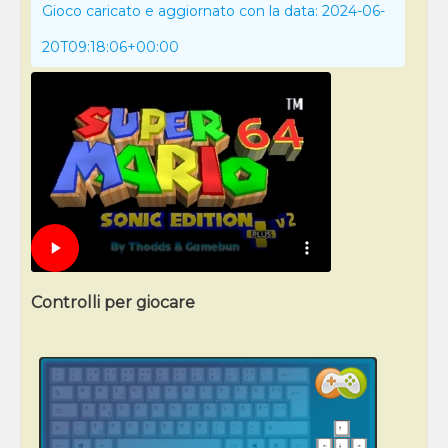
Gioco caricato e aggiornato con la data: 2024-06-
20T09:18:06+00:00
Controlli per giocare