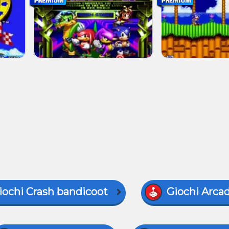
iochi Crash bandicoot
Giochi Arca