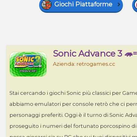
Giochi Piattaforme
Sonic Advance 3 🦔
Azienda: retrogames.cc
Stai cercando i giochi Sonic più classici per G
abbiamo emulatori per console retrò che ci perme
personaggi preferiti. Oggi è il turno di Sonic Ad
proseguito i numeri del fortunato porcospino d