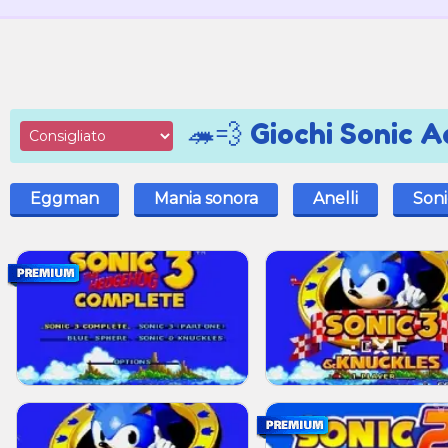
🦔💨 Giochi Sonic A
Eggman
Mania sonora
Anelli
Son