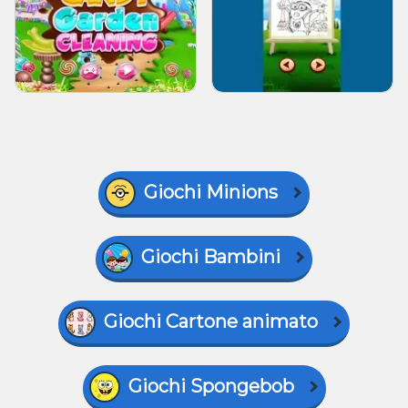
Giochi Minions
Giochi Bambini
Giochi Cartone animato
Giochi Spongebob