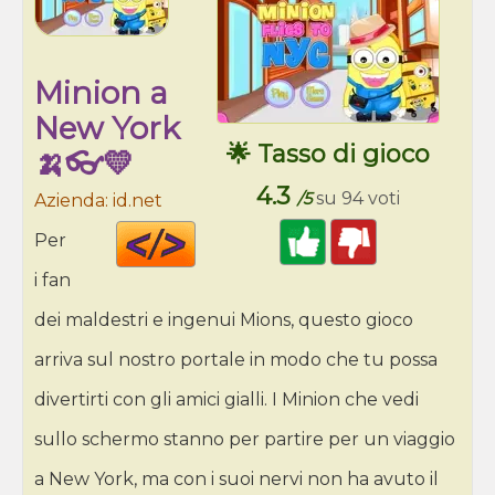
Minion a
New York
🌟 Tasso di gioco
🍌👓💛
4.3
/5
su 94 voti
Azienda: id.net
Code
Per
HTML
i fan
dei maldestri e ingenui Mions, questo gioco
arriva sul nostro portale in modo che tu possa
divertirti con gli amici gialli. I Minion che vedi
sullo schermo stanno per partire per un viaggio
a New York, ma con i suoi nervi non ha avuto il