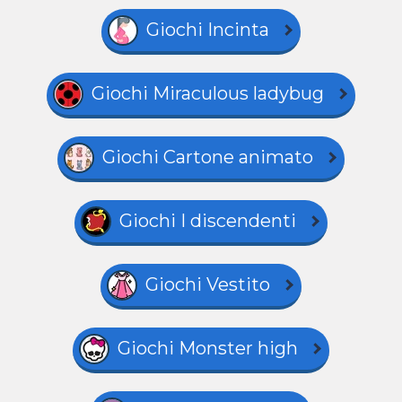
Giochi Incinta
Giochi Miraculous ladybug
Giochi Cartone animato
Giochi I discendenti
Giochi Vestito
Giochi Monster high