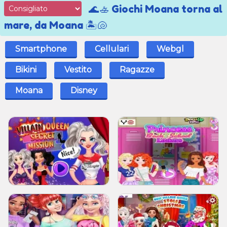
🌊🚣 Giochi Moana torna al
mare, da Moana 🏝️🐚
Smartphone
Cellulari
Webgl
Bikini
Vestito
Ragazze
Moana
Disney