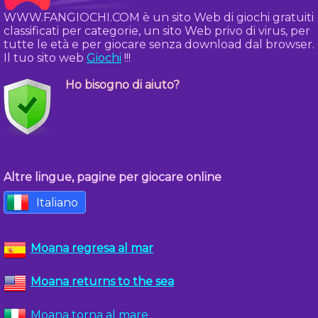
WWW.FANGIOCHI.COM è un sito Web di giochi gratuiti
classificati per categorie, un sito Web privo di virus, per
tutte le età e per giocare senza download dal browser.
Il tuo sito web
Giochi
!!!
Ho bisogno di aiuto?
Altre lingue, pagine per giocare online
Italiano
Moana regresa al mar
Moana returns to the sea
Moana torna al mare