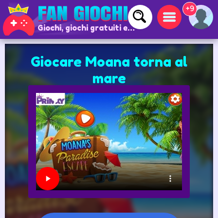
+9
Giochi, giochi gratuiti e giochi online
Giocare Moana torna al
mare