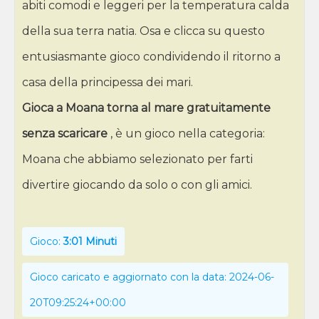
abiti comodi e leggeri per la temperatura calda
della sua terra natia. Osa e clicca su questo
entusiasmante gioco condividendo il ritorno a
casa della principessa dei mari.
Gioca a Moana torna al mare gratuitamente
senza scaricare
, è un gioco nella categoria:
Moana che abbiamo selezionato per farti
divertire giocando da solo o con gli amici.
Gioco:
3:01 Minuti
Gioco caricato e aggiornato con la data: 2024-06-
20T09:25:24+00:00