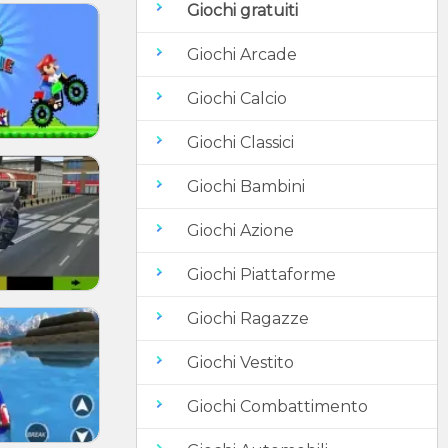
Giochi gratuiti
Giochi Arcade
Giochi Calcio
Giochi Classici
Giochi Bambini
Giochi Azione
Giochi Piattaforme
Giochi Ragazze
Giochi Vestito
Giochi Combattimento