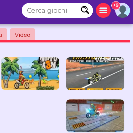
+9
i
Video