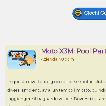
Giochi G
Moto X3M: Pool Party
Azienda: y8.com
In questo divertente gioco di corse motociclistiche
diversi ambienti, avrai un tempo limitato, quin
raggiungere il traguardo veloce. Dovresti evitare