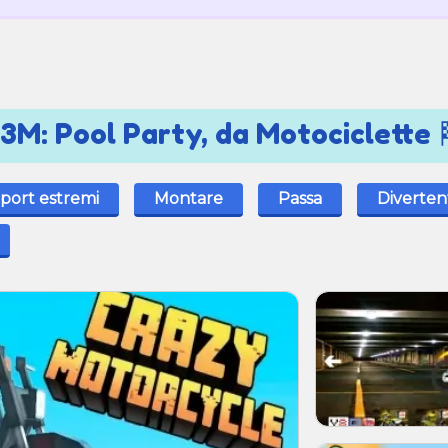
X3M: Pool Party, da Motociclette 
port estremi
Montare
Passa
Diverten