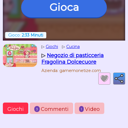
Gioca
Gioco:
2:33 Minuti
▷
Giochi
▷
Cucina
▷
Negozio di pasticceria
Fragolina Dolcecuore
Azienda: gamemonetize.com
Giochi
Commenti
Video
3
1