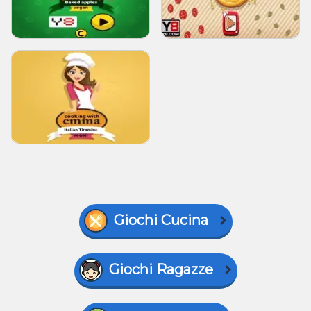
Giochi Cucina
Giochi Ragazze