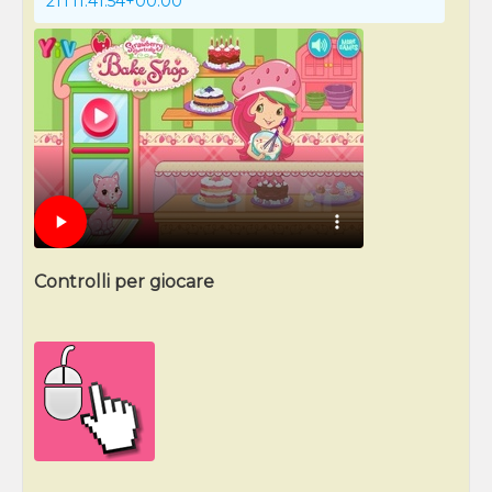
21T11:41:54+00:00
Controlli per giocare