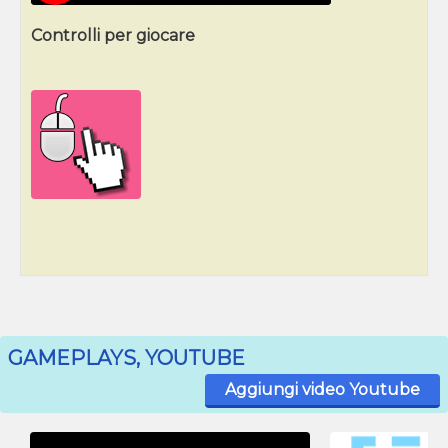
Controlli per giocare
GAMEPLAYS, YOUTUBE
Aggiungi video Youtube