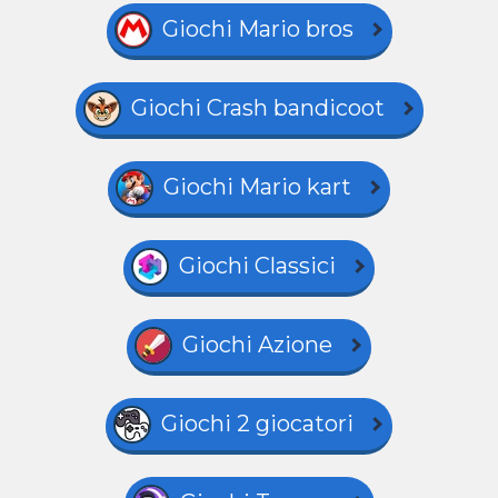
Giochi Mario bros
Giochi Crash bandicoot
Giochi Mario kart
Giochi Classici
Giochi Azione
Giochi 2 giocatori