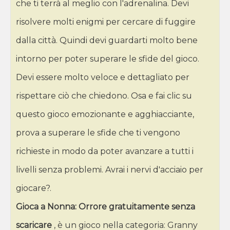
che ti terrà al meglio con l'adrenalina. Devi
risolvere molti enigmi per cercare di fuggire
dalla città. Quindi devi guardarti molto bene
intorno per poter superare le sfide del gioco.
Devi essere molto veloce e dettagliato per
rispettare ciò che chiedono. Osa e fai clic su
questo gioco emozionante e agghiacciante,
prova a superare le sfide che ti vengono
richieste in modo da poter avanzare a tutti i
livelli senza problemi. Avrai i nervi d'acciaio per
giocare?.
Gioca a Nonna: Orrore gratuitamente senza
scaricare
, è un gioco nella categoria: Granny