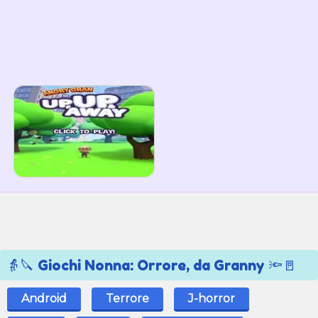
👵🔪 Giochi Nonna: Orrore, da Granny 🔦🚪
Android
Terrore
J-horror