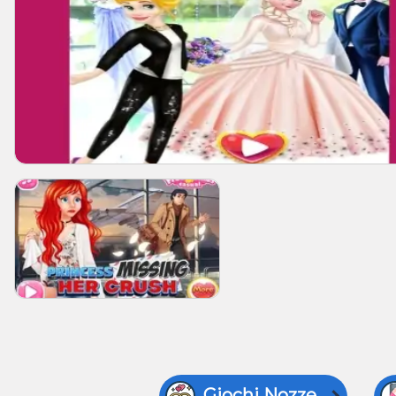
Giochi Nozze