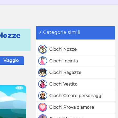
⚡ Categorie simili
 Nozze
Giochi Nozze
Viaggio
Giochi Incinta
Giochi Ragazze
Giochi Vestito
Giochi Creare personaggi
Giochi Prova d'amore