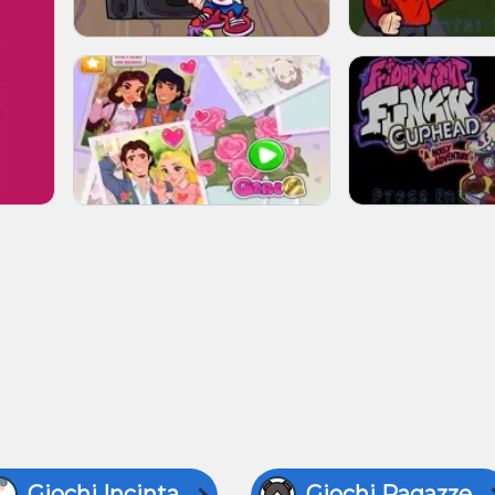
Giochi Incinta
Giochi Ragazze