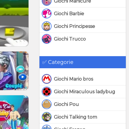
Giochi Manicure
Giochi Barbie
Giochi Principesse
Giochi Trucco
✅ Categorie
Giochi Mario bros
Giochi Miraculous ladybug
Giochi Pou
Giochi Talking tom