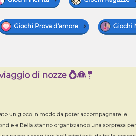
Giochi Prova d'amore
Giochi 
viaggio di nozze 💍👰🤵
portato un gioco in modo da poter accompagnare le
Blondie e Bella stanno organizzando una sorpresa per 