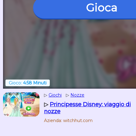
Gioca
Gioco:
4:58 Minuti
▷
Giochi
▷
Nozze
▷
Principesse Disney: viaggio di
nozze
Azienda: witchhut.com