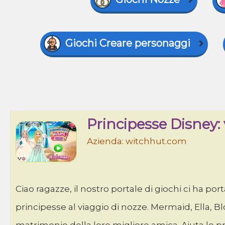
Giochi Creare personaggi
Principesse Disney: 
Azienda: witchhut.com
Ciao ragazze, il nostro portale di giochi ci ha 
principesse al viaggio di nozze. Mermaid, Ella, 