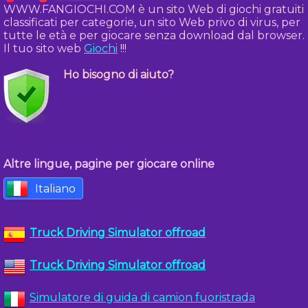
WWW.FANGIOCHI.COM è un sito Web di giochi gratuiti
classificati per categorie, un sito Web privo di virus, per
tutte le età e per giocare senza download dal browser.
Il tuo sito web
Giochi
!!!
Ho bisogno di aiuto?
Altre lingue, pagine per giocare online
Italiano
Truck Driving Simulator offroad
Truck Driving Simulator offroad
Simulatore di guida di camion fuoristrada