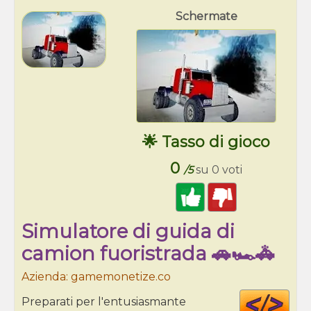
Schermate
🌟 Tasso di gioco
0
/5
su 0 voti
Simulatore di guida di
camion fuoristrada 🚗🏎🚓
Azienda: gamemonetize.co
Cod
Preparati per l'entusiasmante
HT