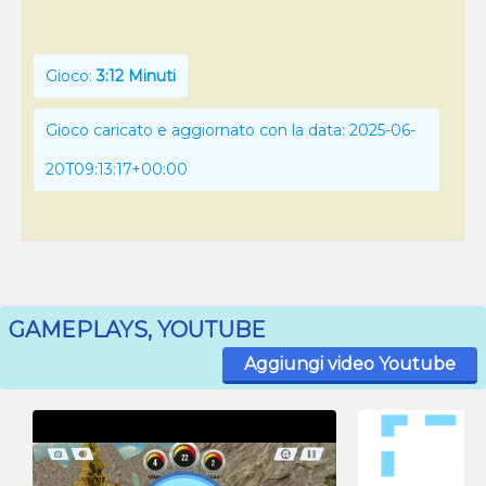
Gioco:
3:12 Minuti
Gioco caricato e aggiornato con la data: 2025-06-
20T09:13:17+00:00
GAMEPLAYS, YOUTUBE
Aggiungi video Youtube