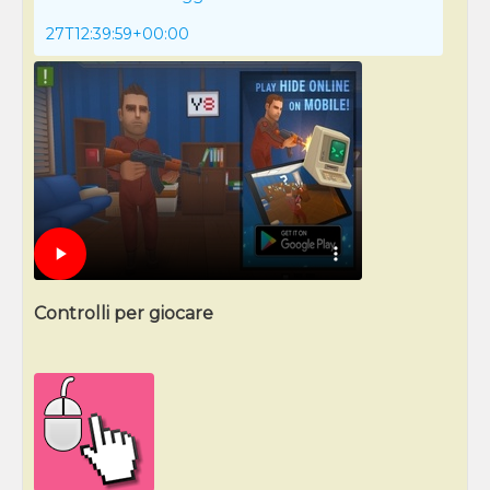
27T12:39:59+00:00
Controlli per giocare