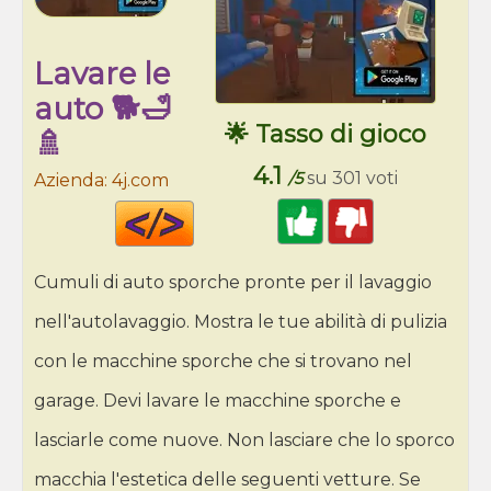
Lavare le
auto 🐕🛁
🌟 Tasso di gioco
🚿
4.1
/5
su 301 voti
Azienda: 4j.com
Code
HTML
Cumuli di auto sporche pronte per il lavaggio
nell'autolavaggio. Mostra le tue abilità di pulizia
con le macchine sporche che si trovano nel
garage. Devi lavare le macchine sporche e
lasciarle come nuove. Non lasciare che lo sporco
macchia l'estetica delle seguenti vetture. Se