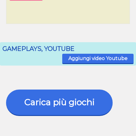
GAMEPLAYS, YOUTUBE
Aggiungi video Youtube
Carica più giochi