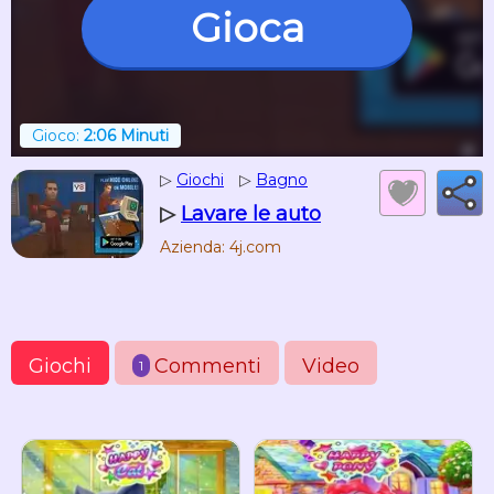
Gioca
Gioco:
2:06 Minuti
▷
Giochi
▷
Bagno
▷
Lavare le auto
Azienda: 4j.com
Giochi
Commenti
Video
1