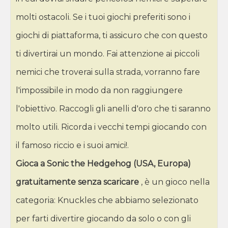
molti ostacoli. Se i tuoi giochi preferiti sono i
giochi di piattaforma, ti assicuro che con questo
ti divertirai un mondo. Fai attenzione ai piccoli
nemici che troverai sulla strada, vorranno fare
l'impossibile in modo da non raggiungere
l'obiettivo. Raccogli gli anelli d'oro che ti saranno
molto utili. Ricorda i vecchi tempi giocando con
il famoso riccio e i suoi amici!.
Gioca a Sonic the Hedgehog (USA, Europa)
gratuitamente senza scaricare
, è un gioco nella
categoria: Knuckles che abbiamo selezionato
per farti divertire giocando da solo o con gli