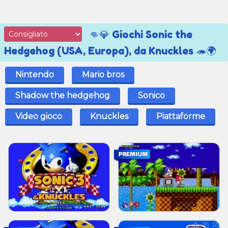
👊💎 Giochi Sonic the
Hedgehog (USA, Europa), da Knuckles 🦔🌍
Nintendo
Mario bros
Shadow the hedgehog
Sonico
Video gioco
Knuckles
Piattaforme