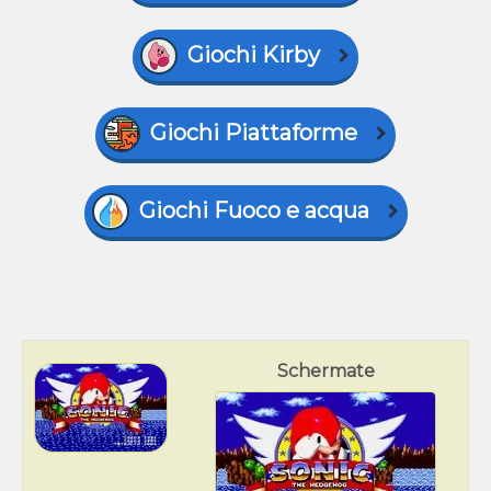
Giochi Kirby
Giochi Piattaforme
Giochi Fuoco e acqua
Schermate