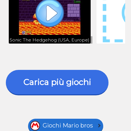
Sonic The Hedgehog (USA, Europe)
Carica più giochi
Giochi Mario bros