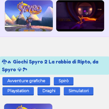
🐉🔥 Giochi Spyro 2 La rabbia di Ripto, da
Spyro 💎🏞️
Avventure grafiche
Spirò
Playstation
Draghi
Simulatori