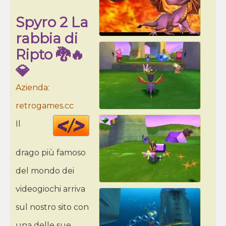
Spyro 2 La
rabbia di
Ripto 🐉🔥
💎
Azienda:
retrogames.cc
Code
Il
HTML
drago più famoso
del mondo dei
videogiochi arriva
sul nostro sito con
una delle sue