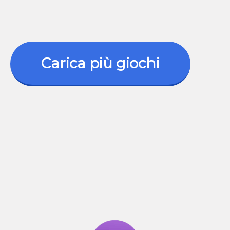
Carica più giochi