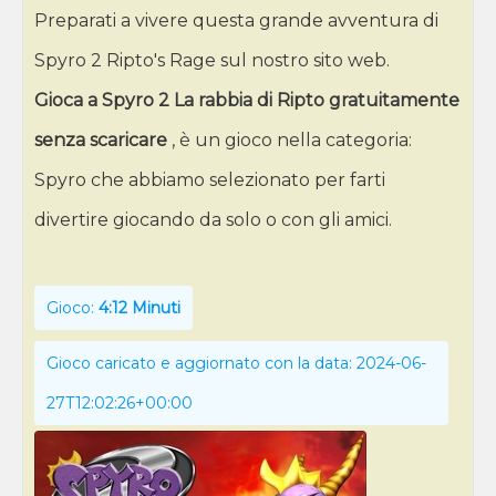
Preparati a vivere questa grande avventura di
Spyro 2 Ripto's Rage sul nostro sito web.
Gioca a Spyro 2 La rabbia di Ripto gratuitamente
senza scaricare
, è un gioco nella categoria:
Spyro che abbiamo selezionato per farti
divertire giocando da solo o con gli amici.
Gioco:
4:12 Minuti
Gioco caricato e aggiornato con la data: 2024-06-
27T12:02:26+00:00