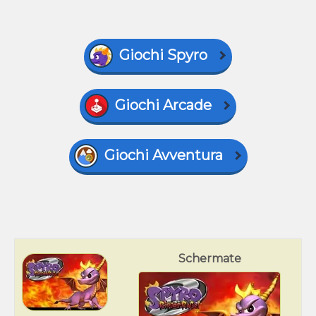
Giochi Spyro
Giochi Arcade
Giochi Avventura
Schermate