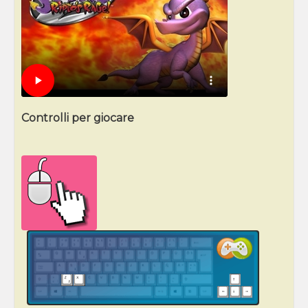
Controlli per giocare