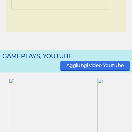
GAMEPLAYS, YOUTUBE
Aggiungi video Youtube