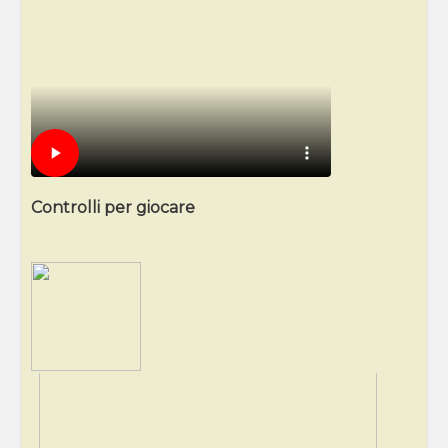
Controlli per giocare