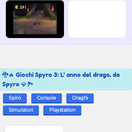
🐉🔥 Giochi Spyro 3: L' anno del drago, da
Spyro 💎🏞️
Spirò
Console
Draghi
Simulatori
Playstation