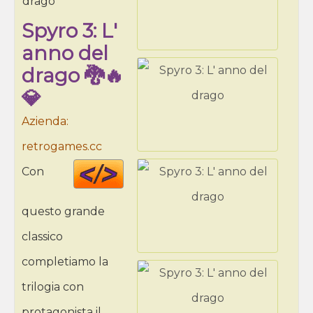
Spyro 3: L'
anno del
drago 🐉🔥
💎
Azienda:
retrogames.cc
Code
Con
HTML
questo grande
classico
completiamo la
trilogia con
protagonista il