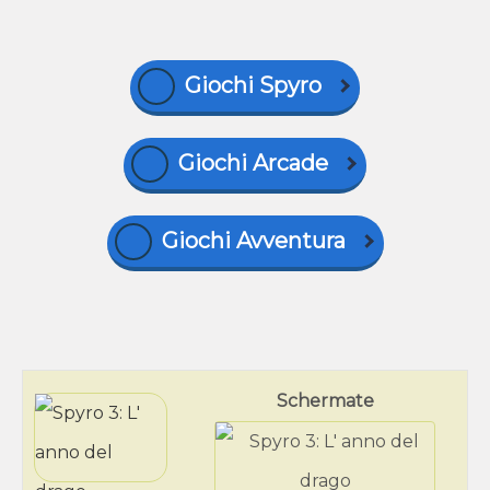
Giochi Spyro
Giochi Arcade
Giochi Avventura
Schermate