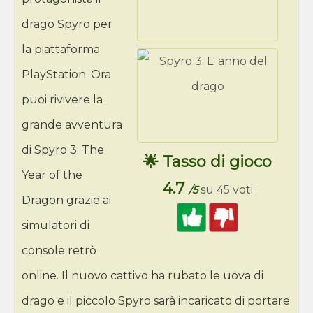
drago Spyro per
la piattaforma
PlayStation. Ora
puoi rivivere la
grande avventura
di Spyro 3: The
🌟 Tasso di gioco
Year of the
4.7
/5
su 45 voti
Dragon grazie ai
simulatori di
console retrò
online. Il nuovo cattivo ha rubato le uova di
drago e il piccolo Spyro sarà incaricato di portare