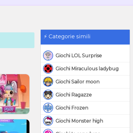
⚡ Categorie simili
Giochi LOL Surprise
Giochi Miraculous ladybug
Giochi Sailor moon
Giochi Ragazze
Giochi Frozen
Giochi Monster high