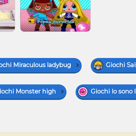
ochi Miraculous ladybug
Giochi Sa
iochi Monster high
Giochi Io sono 