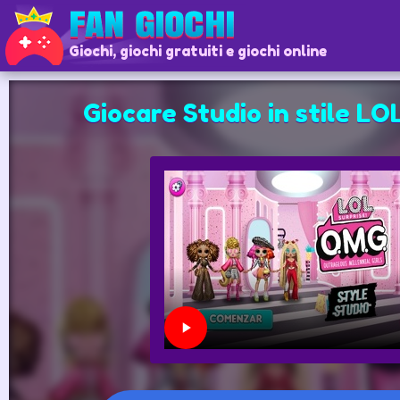
Giochi, giochi gratuiti e giochi online
Giocare Studio in stile LO