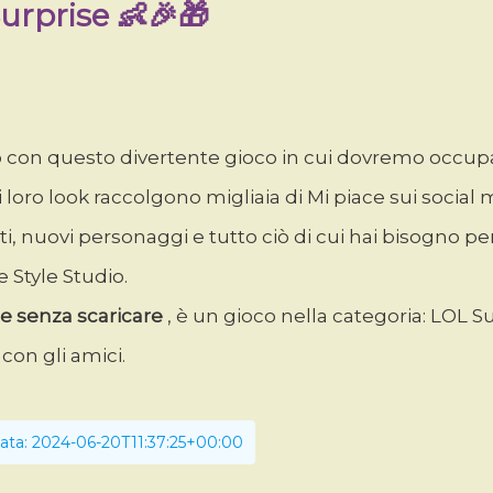
Surprise 👶🎉🎁
o con questo divertente gioco in cui dovremo occup
e i loro look raccolgono migliaia di Mi piace sui social
iti, nuovi personaggi e tutto ciò di cui hai bisogno p
 Style Studio.
te senza scaricare
, è un gioco nella categoria: LOL 
con gli amici.
data: 2024-06-20T11:37:25+00:00