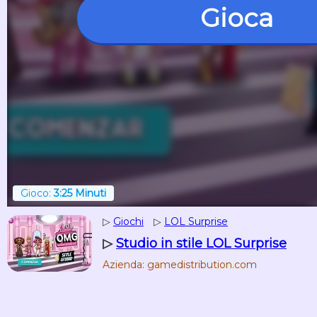
Gioca
Gioco:
3:25 Minuti
▷
Giochi
▷
LOL Surprise
▷
Studio in stile LOL Surprise
Azienda: gamedistribution.com