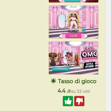
🌟 Tasso di gioco
4.4
/5
su 32 voti