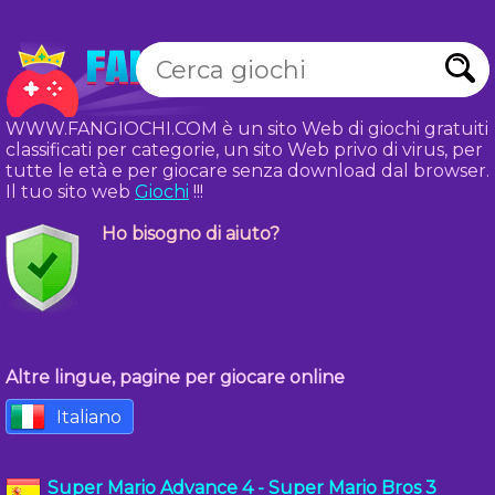
WWW.FANGIOCHI.COM è un sito Web di giochi gratuiti
classificati per categorie, un sito Web privo di virus, per
tutte le età e per giocare senza download dal browser.
Il tuo sito web
Giochi
!!!
Ho bisogno di aiuto?
Altre lingue, pagine per giocare online
Italiano
Super Mario Advance 4 - Super Mario Bros 3