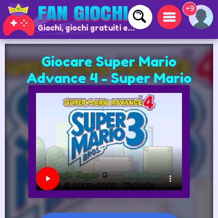
+9
Giochi, giochi gratuiti e giochi online
Giocare Super Mario
Advance 4 - Super Mario
Bros 3