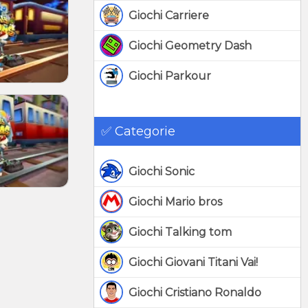
Giochi Carriere
Giochi Geometry Dash
Giochi Parkour
✅ Categorie
Giochi Sonic
Giochi Mario bros
Giochi Talking tom
Giochi Giovani Titani Vai!
Giochi Cristiano Ronaldo