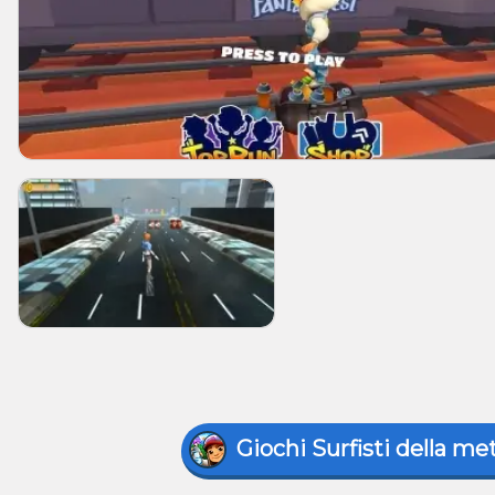
Giochi Surfisti della me