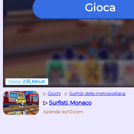
Gioca
Gioco:
2:35 Minuti
▷
Giochi
▷
Surfisti della metropolitana
▷
Surfisti: Monaco
Azienda: kiz10.com