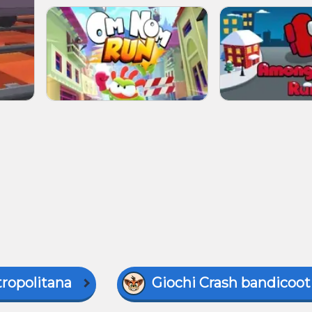
tropolitana
Giochi Crash bandicoot