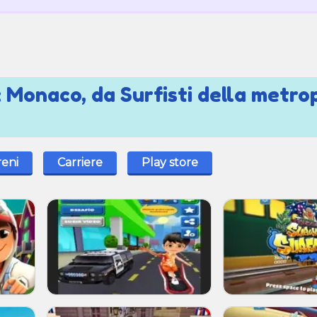
i: Monaco, da Surfisti della metro
reni
Carriere
Play store