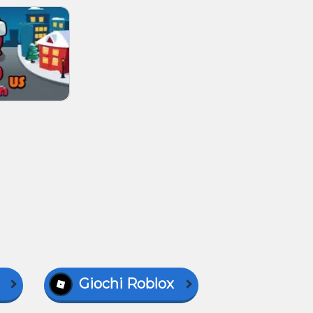
Giochi Roblox