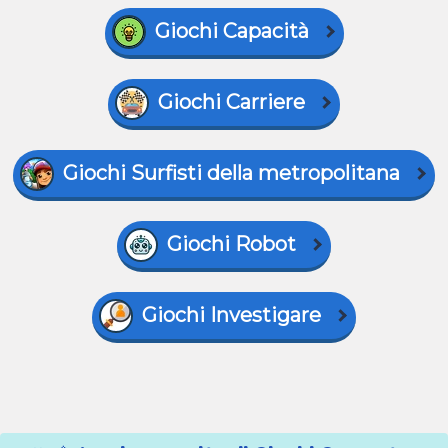
Giochi Capacità
Giochi Carriere
Giochi Surfisti della metropolitana
Giochi Robot
Giochi Investigare