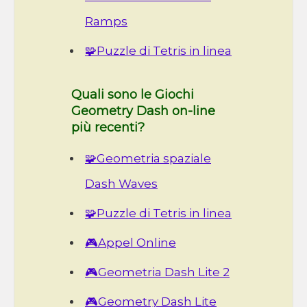
Ramps
🧩Puzzle di Tetris in linea
Quali sono le Giochi
Geometry Dash on-line
più recenti?
🧩Geometria spaziale
Dash Waves
🧩Puzzle di Tetris in linea
🎮Appel Online
🎮Geometria Dash Lite 2
🎮Geometry Dash Lite