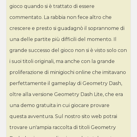
gioco quando si è trattato di essere
commentato. La rabbia non fece altro che
crescere e presto si guadagnò il soprannome di
una delle partite più difficili del momento. Il
grande successo del gioco non si è visto solo con
i suoi titoli originali, ma anche con la grande
proliferazione di minigiochi online che imitavano
perfettamente il gameplay di Geometry Dash,
oltre alla versione Geometry Dash Lite, che era
una demo gratuita in cui giocare provare
questa avventura. Sul nostro sito web potrai
trovare un'ampia raccolta di titoli Geometry