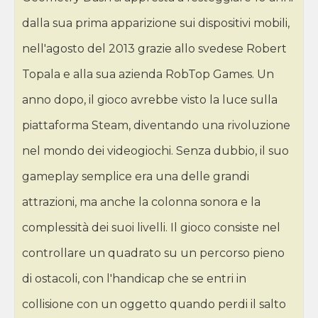
dalla sua prima apparizione sui dispositivi mobili,
nell'agosto del 2013 grazie allo svedese Robert
Topala e alla sua azienda RobTop Games. Un
anno dopo, il gioco avrebbe visto la luce sulla
piattaforma Steam, diventando una rivoluzione
nel mondo dei videogiochi. Senza dubbio, il suo
gameplay semplice era una delle grandi
attrazioni, ma anche la colonna sonora e la
complessità dei suoi livelli. Il gioco consiste nel
controllare un quadrato su un percorso pieno
di ostacoli, con l'handicap che se entri in
collisione con un oggetto quando perdi il salto