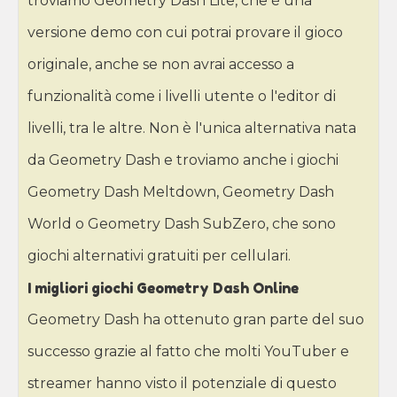
troviamo Geometry Dash Lite, che è una
versione demo con cui potrai provare il gioco
originale, anche se non avrai accesso a
funzionalità come i livelli utente o l'editor di
livelli, tra le altre. Non è l'unica alternativa nata
da Geometry Dash e troviamo anche i giochi
Geometry Dash Meltdown, Geometry Dash
World o Geometry Dash SubZero, che sono
giochi alternativi gratuiti per cellulari.
I migliori giochi Geometry Dash Online
Geometry Dash ha ottenuto gran parte del suo
successo grazie al fatto che molti YouTuber e
streamer hanno visto il potenziale di questo