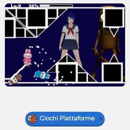
Giochi Piattaforme