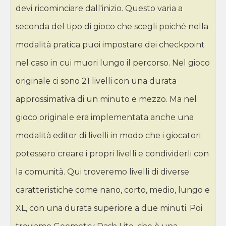
devi ricominciare dall'inizio. Questo varia a
seconda del tipo di gioco che scegli poiché nella
modalità pratica puoi impostare dei checkpoint
nel caso in cui muori lungo il percorso. Nel gioco
originale ci sono 21 livelli con una durata
approssimativa di un minuto e mezzo. Ma nel
gioco originale era implementata anche una
modalità editor di livelli in modo che i giocatori
potessero creare i propri livelli e condividerli con
la comunità. Qui troveremo livelli di diverse
caratteristiche come nano, corto, medio, lungo e
XL, con una durata superiore a due minuti. Poi