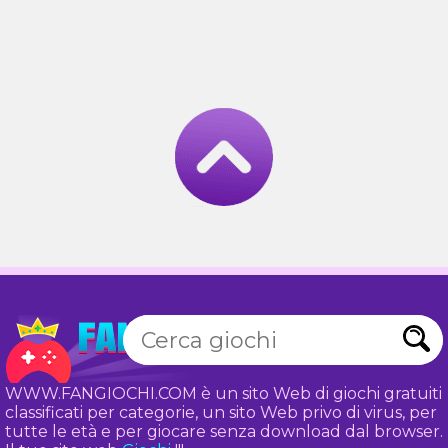
WWW.FANGIOCHI.COM è un sito Web di giochi gratuiti
classificati per categorie, un sito Web privo di virus, per
tutte le età e per giocare senza download dal browser.