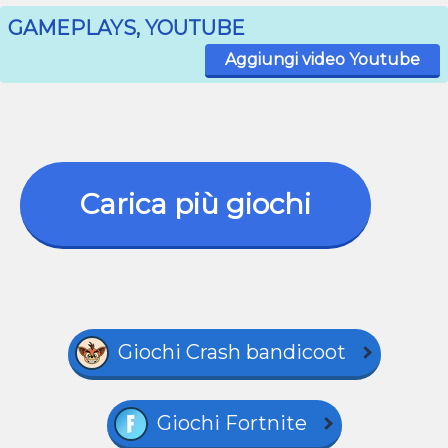
GAMEPLAYS, YOUTUBE
Aggiungi video Youtube
Carica più giochi
Giochi Crash bandicoot
Giochi Fortnite