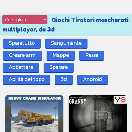
Giochi Tiratori mascherati
multiplayer, da 3d
Sparatutto
Sanguinante
Creare armi
Mappe
Passa
Abbattere
Sparare
Abilità del topo
3d
Android