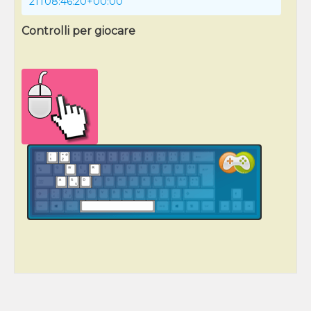
21T08:46:20+00:00
Controlli per giocare