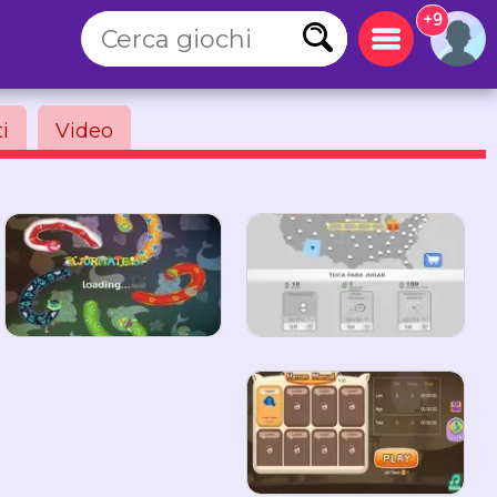
+9
i
Video