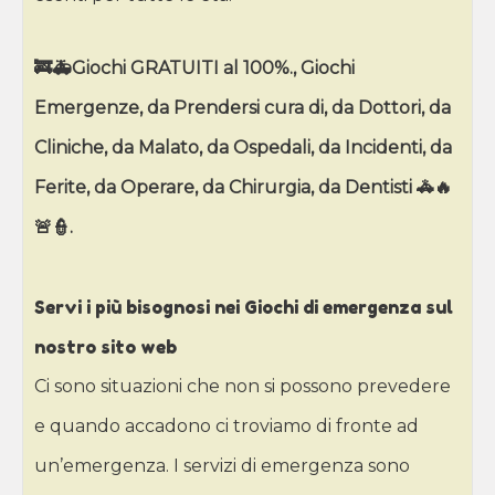
🚒🚑Giochi GRATUITI al 100%., Giochi
Emergenze, da Prendersi cura di, da Dottori, da
Cliniche, da Malato, da Ospedali, da Incidenti, da
Ferite, da Operare, da Chirurgia, da Dentisti 🚓🔥
🚨👮.
Servi i più bisognosi nei Giochi di emergenza sul
nostro sito web
Ci sono situazioni che non si possono prevedere
e quando accadono ci troviamo di fronte ad
un’emergenza. I servizi di emergenza sono