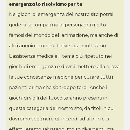
emergenza lo risolviamo per te
Nei giochi di emergenza del nostro sito potrai
goderti la compagnia di personaggi molto
famosi del mondo dell'animazione, ma anche di
altri anonimi con cui ti divertirai moltissimo.
L'assistenza medica è il tema più ripetuto nei
giochi di emergenza e dovrai mettere alla prova
le tue conoscenze mediche per curare tutti i
pazienti prima che sia troppo tardi. Anche i
giochi di vigili del fuoco saranno presenti in
questa categoria del nostro sito, da titoli in cui
dovremo spegnere gli incendi ad altri in cui
effettueremo salvataggi molto divertenti, ma