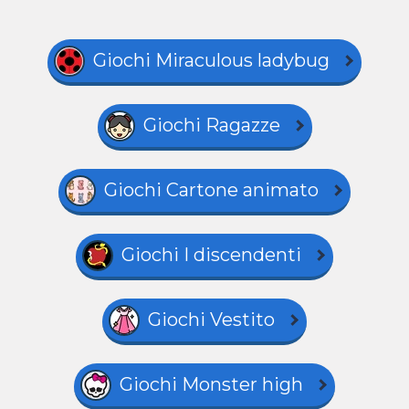
Giochi Miraculous ladybug
Giochi Ragazze
Giochi Cartone animato
Giochi I discendenti
Giochi Vestito
Giochi Monster high