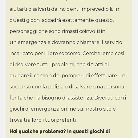
aiutarti o salvarti da incidenti imprevedibili. In
questi giochi accadrà esattamente questo,
personaggi che sono rimasti coinvolti in
un'emergenza e dovranno chiamare il servizio
incaricato per il loro soccorso. Cercheremo così
di risolvere tutti i problemi, che si tratti di
guidare il camion dei pompieri, di effettuare un
soccorso con la polizia o di salvare una persona
ferita che ha bisogno di assistenza. Divertiti con i
giochi di emergenza online sul nostro sito e
trova tra loro i tuoi preferiti.
Hai qualche problema? In questi giochi di