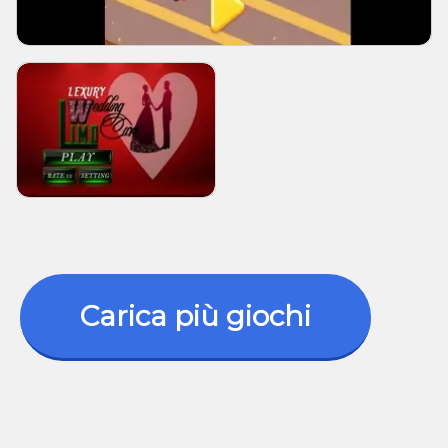
Carica più giochi