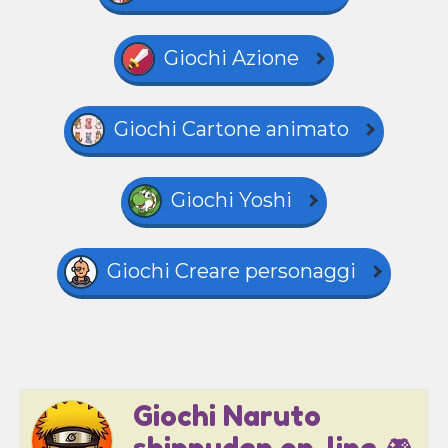
Giochi Azione
Giochi Cartone animato
Giochi Yoshi
Giochi Creare personaggi
Giochi Naruto