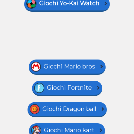
Giochi Yo-Kai Watch
Giochi Mario bros
Giochi Fortnite
Giochi Dragon ball
Giochi Mario kart