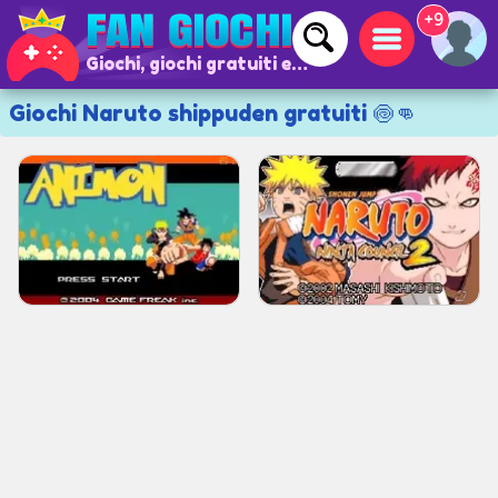
+9
Giochi, giochi gratuiti e giochi online
Giochi Naruto shippuden gratuiti 🍥👊