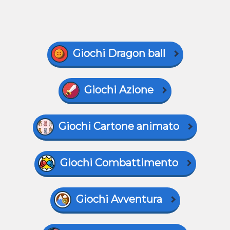
Giochi Dragon ball
Giochi Azione
Giochi Cartone animato
Giochi Combattimento
Giochi Avventura