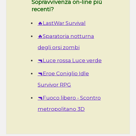
Sopravvivenza on-line più
recenti?
🔥LastWar Survival
🔥Sparatoria notturna
degli orsi zombi
🔫Luce rossa Luce verde
🔫Eroe Coniglio Idle
Survivor RPG
🔫Fuoco libero - Scontro
metropolitano 3D