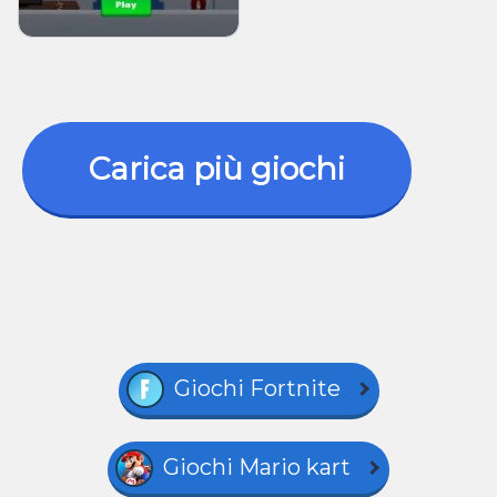
Carica più giochi
Giochi Fortnite
Giochi Mario kart