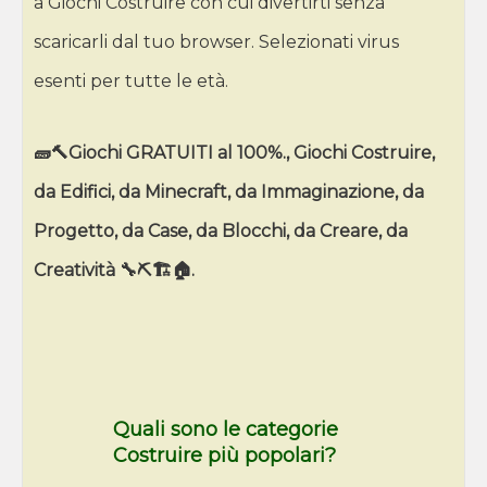
a Giochi Costruire con cui divertirti senza
scaricarli dal tuo browser. Selezionati virus
esenti per tutte le età.
🧱🔨Giochi GRATUITI al 100%., Giochi Costruire,
da Edifici, da Minecraft, da Immaginazione, da
Progetto, da Case, da Blocchi, da Creare, da
Creatività 🔧⛏️🏗️🏠.
Quali sono le categorie
Costruire più popolari?