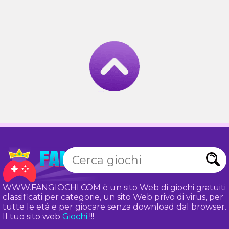
WWW.FANGIOCHI.COM è un sito Web di giochi gratuiti
classificati per categorie, un sito Web privo di virus, per
tutte le età e per giocare senza download dal browser.
Il tuo sito web
Giochi
!!!