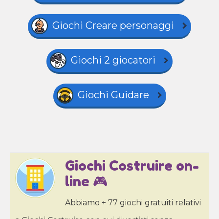
Giochi Creare personaggi
Giochi 2 giocatori
Giochi Guidare
Giochi Costruire on-
line 🎮
Abbiamo + 77 giochi gratuiti relativi