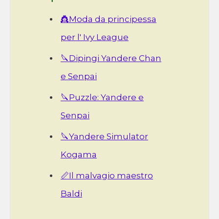
👸Moda da principessa
per l' Ivy League
🔪Dipingi Yandere Chan
e Senpai
🔪Puzzle: Yandere e
Senpai
🔪Yandere Simulator
Kogama
📏Il malvagio maestro
Baldi