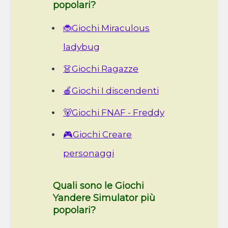
popolari?
🐞Giochi Miraculous
ladybug
👗Giochi Ragazze
🍎Giochi I discendenti
🐻Giochi FNAF - Freddy
🎮Giochi Creare
personaggi
Quali sono le Giochi
Yandere Simulator più
popolari?