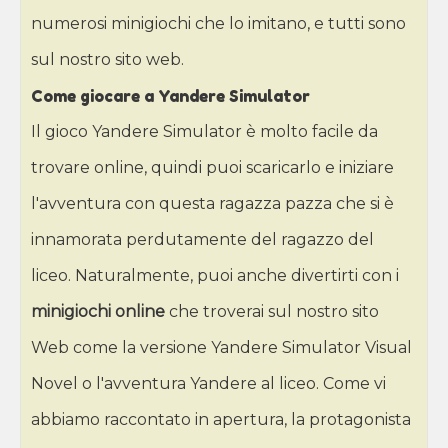
numerosi minigiochi che lo imitano, e tutti sono
sul nostro sito web.
Come giocare a Yandere Simulator
Il gioco Yandere Simulator è molto facile da
trovare online, quindi puoi scaricarlo e iniziare
l'avventura con questa ragazza pazza che si è
innamorata perdutamente del ragazzo del
liceo. Naturalmente, puoi anche divertirti con i
minigiochi online
che troverai sul nostro sito
Web come la versione Yandere Simulator Visual
Novel o l'avventura Yandere al liceo. Come vi
abbiamo raccontato in apertura, la protagonista