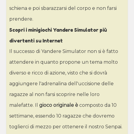
schiena e poi sbarazzarsi del corpo e non farsi
prendere.
Scopri i minigiochi Yandere Simulator più
divertenti su Internet
Il successo di Yandere Simulator non si è fatto
attendere in quanto propone un tema molto
diverso e ricco di azione, visto che si dovrà
aggiungere l'adrenalina dell'uccisione delle
ragazze al non farsi scoprire nelle loro
malefatte. Il
gioco originale è
composto da 10
settimane, essendo 10 ragazze che dovremo
toglierci di mezzo per ottenere il nostro Senpai.