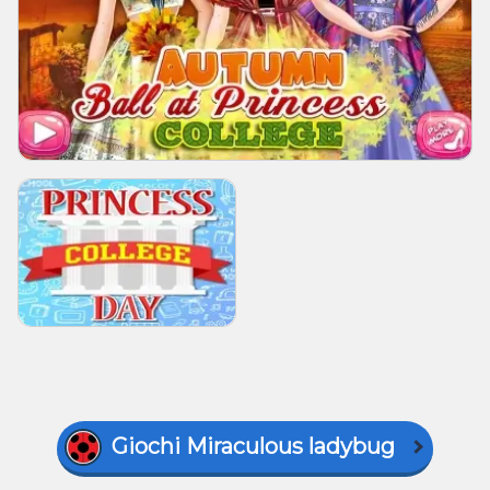
Giochi Miraculous ladybug