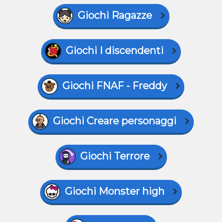
Giochi Ragazze
Giochi I discendenti
Giochi FNAF - Freddy
Giochi Creare personaggi
Giochi Terrore
Giochi Monster high